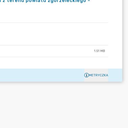
h z terenu powiatu zgorzeleckiego -
1.51 MB
METRYCZKA