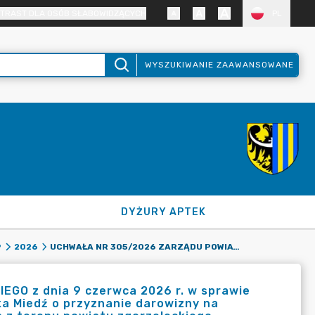
TRAST DLA OSÓB SŁABOWIDZĄCYCH
PL
WYSZUKIWANIE ZAAWANSOWANE
DYŻURY APTEK
UCHWAŁA NR 305/2026 ZARZĄDU POWIATU ZGORZELECKIEGO Z DNIA 9 CZERWCA 2026 R. W SPRAWIE WYRAŻENIA ZGODY NA WYSTĄPIENIE DO FUNDACJI KGHM POLSKA MIEDŹ O PRZYZNANIE DAROWIZNY NA REALIZACJĘ WYDARZENIA PN. "BITWA KÓŁ GOSPODYŃ WIEJSKICH Z TERENU POWIATU ZGORZELECKIEGO - POWIAT NA TALERZU".
9
2026
O z dnia 9 czerwca 2026 r. w sprawie
ka Miedź o przyznanie darowizny na