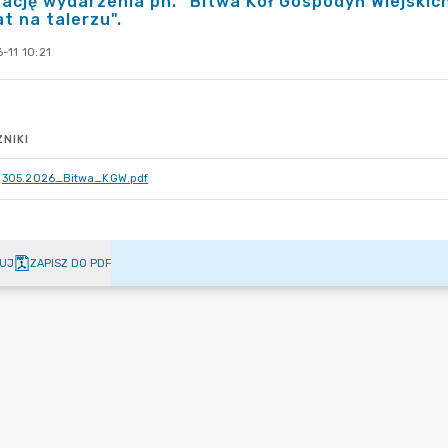
zację wydarzenia pn. "Bitwa Kół Gospodyń Wiejskic
t na talerzu".
-11 10:21
NIKI
305.2026_Bitwa_KGW.pdf
UJ
ZAPISZ DO PDF