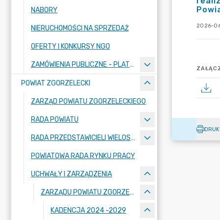
reali
Powia
NABORY
2026-06
NIERUCHOMOŚCI NA SPRZEDAŻ
OFERTY I KONKURSY NGO
ZAMÓWIENIA PUBLICZNE - PLATFORMA ZAKUPOWA
ZAŁĄCZ
POWIAT ZGORZELECKI
ZARZĄD POWIATU ZGORZELECKIEGO
RADA POWIATU
DRUK
RADA PRZEDSTAWICIELI WIELOSPECJALISTYCZNEGO ZESPOŁU OPIEKI ZDROWOTNEJ "BOLESŁAWIEC-ZGORZELEC" SAMODZIELNEGO PUBLICZNEGO ZAKŁADU OPIEKI ZDROWOTNEJ
POWIATOWA RADA RYNKU PRACY
UCHWAŁY I ZARZĄDZENIA
ZARZĄDU POWIATU ZGORZELECKIEGO
KADENCJA 2024 -2029