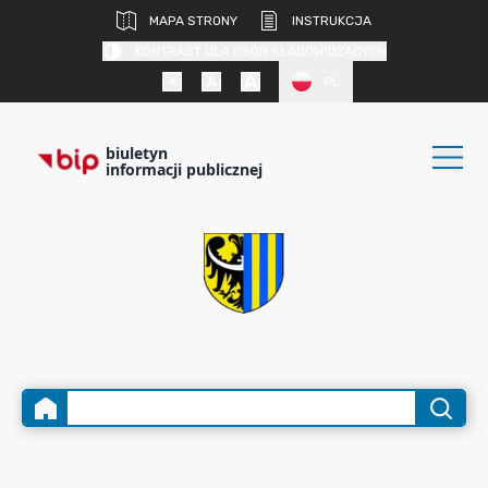
MAPA STRONY
INSTRUKCJA
KONTRAST DLA OSÓB SŁABOWIDZĄCYCH
PL
biuletyn
informacji publicznej