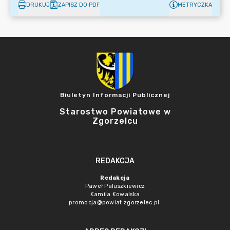
DRUKUJ
ZAPISZ DO PDF
METRYCZKA
Biuletyn Informacji Publicznej
Starostwo Powiatowe w
Zgorzelcu
REDAKCJA
Redakcja
Paweł Paluszkiewicz
Kamila Kowalska
promocja@powiat.zgorzelec.pl