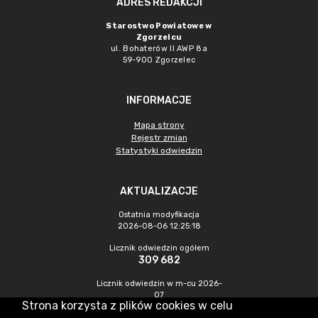
ADRES REDAKCJI
Starostwo Powiatowe w
Zgorzelcu
ul. Bohaterów II AWP 8a
59-900 Zgorzelec
INFORMACJE
Mapa strony
Rejestr zmian
Statystyki odwiedzin
AKTUALIZACJE
Ostatnia modyfikacja
2026-08-06 12:25:18
Licznik odwiedzin ogółem
309 682
Licznik odwiedzin w m-cu 2026-
07
Strona korzysta z plików cookies w celu
380