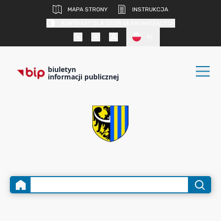
MAPA STRONY
INSTRUKCJA
KONTRAST DLA OSÓB SŁABOWIDZĄCYCH
PL
biuletyn
informacji publicznej