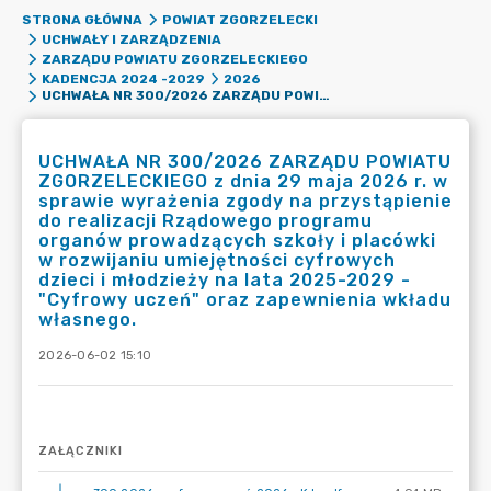
STRONA GŁÓWNA
POWIAT ZGORZELECKI
UCHWAŁY I ZARZĄDZENIA
ZARZĄDU POWIATU ZGORZELECKIEGO
KADENCJA 2024 -2029
2026
UCHWAŁA NR 300/2026 ZARZĄDU POWIATU ZGORZELECKIEGO Z DNIA 29 MAJA 2026 R. W SPRAWIE WYRAŻENIA ZGODY NA PRZYSTĄPIENIE DO REALIZACJI RZĄDOWEGO PROGRAMU ORGANÓW PROWADZĄCYCH SZKOŁY I PLACÓWKI W ROZWIJANIU UMIEJĘTNOŚCI CYFROWYCH DZIECI I MŁODZIEŻY NA LATA 2025-2029 - "CYFROWY UCZEŃ" ORAZ ZAPEWNIENIA WKŁADU WŁASNEGO.
UCHWAŁA NR 300/2026 ZARZĄDU POWIATU
ZGORZELECKIEGO z dnia 29 maja 2026 r. w
sprawie wyrażenia zgody na przystąpienie
do realizacji Rządowego programu
organów prowadzących szkoły i placówki
w rozwijaniu umiejętności cyfrowych
dzieci i młodzieży na lata 2025-2029 -
"Cyfrowy uczeń" oraz zapewnienia wkładu
własnego.
2026-06-02 15:10
ZAŁĄCZNIKI