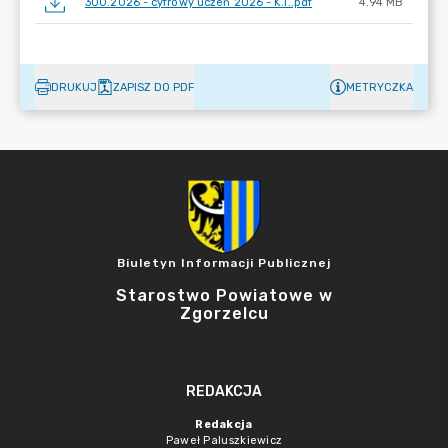
300.2026 - cyfrowy uczeń 2026 - K.I..pdf
4.94 MB
DRUKUJ
ZAPISZ DO PDF
METRYCZKA
Biuletyn Informacji Publicznej
Starostwo Powiatowe w
Zgorzelcu
REDAKCJA
Redakcja
Paweł Paluszkiewicz