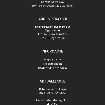
Kamila Kowalska
promocja@powiat.zgorzelec.pl
ADRES REDAKCJI
Starostwo Powiatowe w
Zgorzelcu
ul. Bohaterów II AWP 8a
59-900 Zgorzelec
INFORMACJE
Mapa strony
Rejestr zmian
Statystyki odwiedzin
AKTUALIZACJE
Ostatnia modyfikacja
2026-08-07 09:56:07
Licznik odwiedzin ogółem
309 725