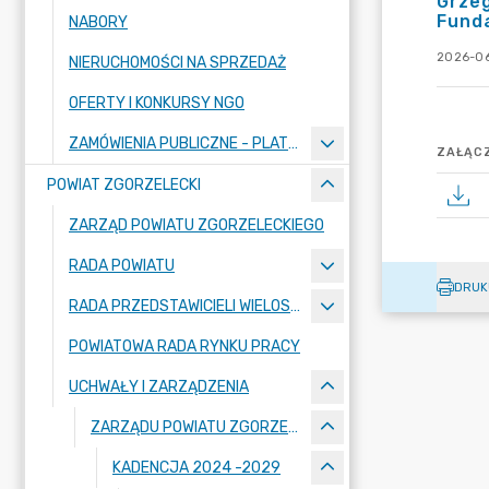
Grze
Funda
NABORY
2026-06
NIERUCHOMOŚCI NA SPRZEDAŻ
OFERTY I KONKURSY NGO
ZAMÓWIENIA PUBLICZNE - PLATFORMA ZAKUPOWA
ZAŁĄCZ
POWIAT ZGORZELECKI
ZARZĄD POWIATU ZGORZELECKIEGO
RADA POWIATU
DRUK
RADA PRZEDSTAWICIELI WIELOSPECJALISTYCZNEGO ZESPOŁU OPIEKI ZDROWOTNEJ "BOLESŁAWIEC-ZGORZELEC" SAMODZIELNEGO PUBLICZNEGO ZAKŁADU OPIEKI ZDROWOTNEJ
POWIATOWA RADA RYNKU PRACY
UCHWAŁY I ZARZĄDZENIA
ZARZĄDU POWIATU ZGORZELECKIEGO
KADENCJA 2024 -2029