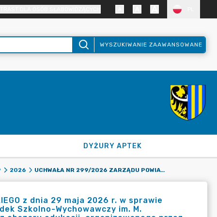
TRAST DLA OSÓB SŁABOWIDZĄCYCH
PL
WYSZUKIWANIE ZAAWANSOWANE
DYŻURY APTEK
UCHWAŁA NR 299/2026 ZARZĄDU POWIATU ZGORZELECKIEGO Z DNIA 29 MAJA 2026 R. W SPRAWIE WYRAŻENIA ZGODY NA PRZYSTĄPIENIE PRZEZ SPECJALNY OŚRODEK SZKOLNO-WYCHOWAWCZY IM. M. GRZEGORZEWSKIEJ W ZGORZELCU DO PROGRAMU GRANTOWEGO Z OBSZARU EDUKACJI, ORGANIZOWANEGO PRZEZ FUNDACJĘ LOTTO IM. HALINY KONOPACKIEJ Z SIEDZIBĄ W WARSZAWIE.
9
2026
O z dnia 29 maja 2026 r. w sprawie
odek Szkolno-Wychowawczy im. M.