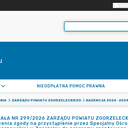
KON
u
NIEODPŁATNA POMOC PRAWNA
NIA
ZARZĄDU POWIATU ZGORZELECKIEGO
KADENCJA 2024 -202
AŁA NR 299/2026 ZARZĄDU POWIATU ZGORZELECKIEG
enia zgody na przystąpienie przez Specjalny Ośr