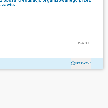
z obszaru edukacji, organizowanego przez
szawie.
2.58 MB
METRYCZKA