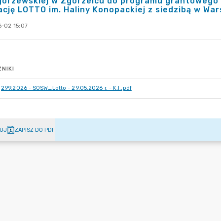
gorzewskiej w Zgorzelcu do programu grantowego 
cję LOTTO im. Haliny Konopackiej z siedzibą w War
-02 15:07
NIKI
299.2026 - SOSW_Lotto - 29.05.2026 r. - K.I..pdf
UJ
ZAPISZ DO PDF