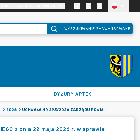
TRAST DLA OSÓB SŁABOWIDZĄCYCH
PL
WYSZUKIWANIE ZAAWANSOWANE
DYŻURY APTEK
UCHWAŁA NR 293/2026 ZARZĄDU POWIATU ZGORZELECKIEGO Z DNIA 22 MAJA 2026 R. W SPRAWIE ZMIAN W BUDŻECIE POWIATU ZGORZELECKIEGO NA ROK 2026
9
2026
O z dnia 22 maja 2026 r. w sprawie