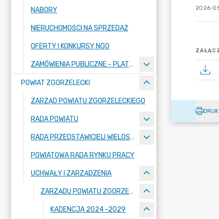
2026-05
NABORY
NIERUCHOMOŚCI NA SPRZEDAŻ
OFERTY I KONKURSY NGO
ZAŁĄCZ
ZAMÓWIENIA PUBLICZNE - PLATFORMA ZAKUPOWA
POWIAT ZGORZELECKI
ZARZĄD POWIATU ZGORZELECKIEGO
DRUK
RADA POWIATU
RADA PRZEDSTAWICIELI WIELOSPECJALISTYCZNEGO ZESPOŁU OPIEKI ZDROWOTNEJ "BOLESŁAWIEC-ZGORZELEC" SAMODZIELNEGO PUBLICZNEGO ZAKŁADU OPIEKI ZDROWOTNEJ
POWIATOWA RADA RYNKU PRACY
UCHWAŁY I ZARZĄDZENIA
ZARZĄDU POWIATU ZGORZELECKIEGO
KADENCJA 2024 -2029