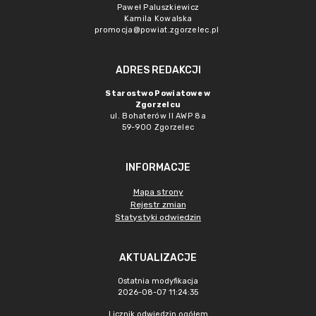
Paweł Paluszkiewicz
Kamila Kowalska
promocja@powiat.zgorzelec.pl
ADRES REDAKCJI
Starostwo Powiatowe w
Zgorzelcu
ul. Bohaterów II AWP 8a
59-900 Zgorzelec
INFORMACJE
Mapa strony
Rejestr zmian
Statystyki odwiedzin
AKTUALIZACJE
Ostatnia modyfikacja
2026-08-07 11:24:35
Licznik odwiedzin ogółem