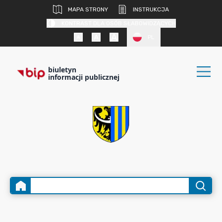
MAPA STRONY
INSTRUKCJA
KONTRAST DLA OSÓB SŁABOWIDZĄCYCH
PL
biuletyn
informacji publicznej