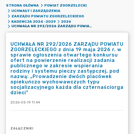
STRONA GŁÓWNA
POWIAT ZGORZELECKI
UCHWAŁY I ZARZĄDZENIA
ZARZĄDU POWIATU ZGORZELECKIEGO
KADENCJA 2024 -2029
2026
UCHWAŁA NR 292/2026 ZARZĄDU POWIATU ZGORZELECKIEGO Z DNIA 19 MAJA 2026 R. W SPRAWIE OGŁOSZENIA OTWARTEGO KONKURSU OFERT NA POWIERZENIE REALIZACJI ZADANIA PUBLICZNEGO W ZAKRESIE WSPIERANIA RODZINY I SYSTEMU PIECZY ZASTĘPCZEJ, POD NAZWĄ: „PROWADZENIE DWÓCH PLACÓWEK OPIEKUŃCZO WYCHOWAWCZYCH TYPU SOCJALIZACYJNEGO KAŻDA DLA CZTERNAŚCIORGA DZIECI”
UCHWAŁA NR 292/2026 ZARZĄDU POWIATU
ZGORZELECKIEGO z dnia 19 maja 2026 r. w
sprawie ogłoszenia otwartego konkursu
ofert na powierzenie realizacji zadania
publicznego w zakresie wspierania
rodziny i systemu pieczy zastępczej, pod
nazwą: „Prowadzenie dwóch placówek
opiekuńczo wychowawczych typu
socjalizacyjnego każda dla czternaściorga
dzieci”
2026-05-19 11:44
ZAŁĄCZNIKI