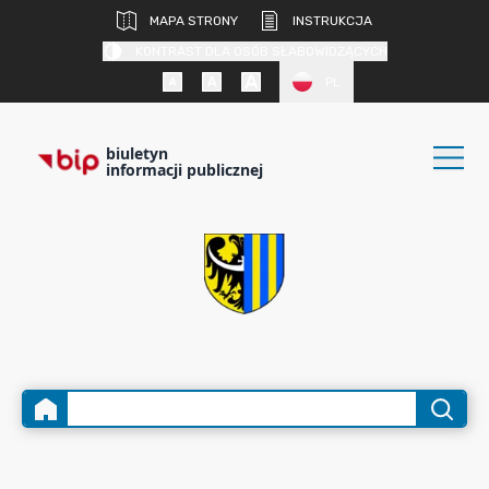
MAPA STRONY
INSTRUKCJA
KONTRAST DLA OSÓB SŁABOWIDZĄCYCH
PL
biuletyn
informacji publicznej