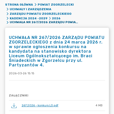
STRONA GŁÓWNA
POWIAT ZGORZELECKI
UCHWAŁY I ZARZĄDZENIA
ZARZĄDU POWIATU ZGORZELECKIEGO
KADENCJA 2024 -2029
2026
UCHWAŁA NR 267/2026 ZARZĄDU POWIATU ZGORZELECKIEGO Z DNIA 24 MARCA 2026 R. W SPRAWIE OGŁOSZENIA KONKURSU NA KANDYDATA NA STANOWISKO DYREKTORA LICEUM OGÓLNOKSZTAŁCĄCEGO IM. BRACI ŚNIADECKICH W ZGORZELCU PRZY UL. PARTYZANTÓW 4.
UCHWAŁA NR 267/2026 ZARZĄDU POWIATU
ZGORZELECKIEGO z dnia 24 marca 2026 r.
w sprawie ogłoszenia konkursu na
kandydata na stanowisko dyrektora
Liceum Ogólnokształcącego im. Braci
Śniadeckich w Zgorzelcu przy ul.
Partyzantów 4.
2026-03-26 15:15
ZAŁĄCZNIKI
267.2026 - konkurs LO.pdf
4 MB