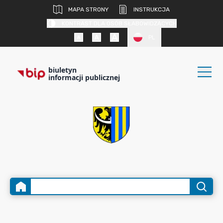
MAPA STRONY
INSTRUKCJA
KONTRAST DLA OSÓB SŁABOWIDZĄCYCH
PL
biuletyn
informacji publicznej