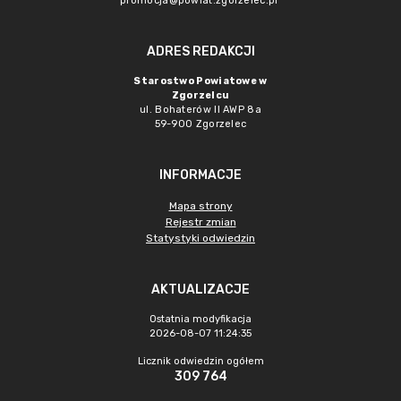
promocja@powiat.zgorzelec.pl
ADRES REDAKCJI
Starostwo Powiatowe w
Zgorzelcu
ul. Bohaterów II AWP 8a
59-900 Zgorzelec
INFORMACJE
Mapa strony
Rejestr zmian
Statystyki odwiedzin
AKTUALIZACJE
Ostatnia modyfikacja
2026-08-07 11:24:35
Licznik odwiedzin ogółem
309 764