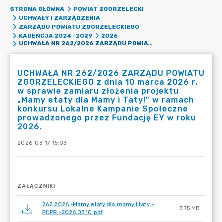
STRONA GŁÓWNA
POWIAT ZGORZELECKI
UCHWAŁY I ZARZĄDZENIA
ZARZĄDU POWIATU ZGORZELECKIEGO
KADENCJA 2024 -2029
2026
UCHWAŁA NR 262/2026 ZARZĄDU POWIATU ZGORZELECKIEGO Z DNIA 10 MARCA 2026 R. W SPRAWIE ZAMIARU ZŁOŻENIA PROJEKTU „MAMY ETATY DLA MAMY I TATY!” W RAMACH KONKURSU LOKALNE KAMPANIE SPOŁECZNE PROWADZONEGO PRZEZ FUNDACJĘ EY W ROKU 2026.
UCHWAŁA NR 262/2026 ZARZĄDU POWIATU
ZGORZELECKIEGO z dnia 10 marca 2026 r.
w sprawie zamiaru złożenia projektu
„Mamy etaty dla Mamy i Taty!” w ramach
konkursu Lokalne Kampanie Społeczne
prowadzonego przez Fundację EY w roku
2026.
2026-03-17 15:03
ZAŁĄCZNIKI
262.2026 -Mamy etaty dla mamy i taty -
3.75 MB
PCPR -2026.03.10.pdf