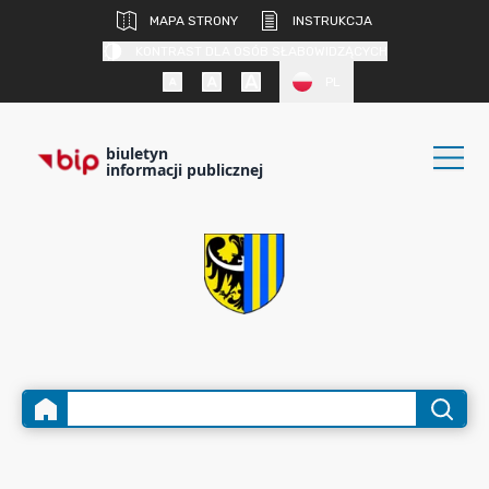
MAPA STRONY
INSTRUKCJA
KONTRAST DLA OSÓB SŁABOWIDZĄCYCH
PL
biuletyn
informacji publicznej