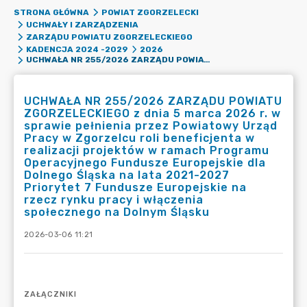
STRONA GŁÓWNA
POWIAT ZGORZELECKI
UCHWAŁY I ZARZĄDZENIA
ZARZĄDU POWIATU ZGORZELECKIEGO
KADENCJA 2024 -2029
2026
UCHWAŁA NR 255/2026 ZARZĄDU POWIATU ZGORZELECKIEGO Z DNIA 5 MARCA 2026 R. W SPRAWIE PEŁNIENIA PRZEZ POWIATOWY URZĄD PRACY W ZGORZELCU ROLI BENEFICJENTA W REALIZACJI PROJEKTÓW W RAMACH PROGRAMU OPERACYJNEGO FUNDUSZE EUROPEJSKIE DLA DOLNEGO ŚLĄSKA NA LATA 2021-2027 PRIORYTET 7 FUNDUSZE EUROPEJSKIE NA RZECZ RYNKU PRACY I WŁĄCZENIA SPOŁECZNEGO NA DOLNYM ŚLĄSKU
UCHWAŁA NR 255/2026 ZARZĄDU POWIATU
ZGORZELECKIEGO z dnia 5 marca 2026 r. w
sprawie pełnienia przez Powiatowy Urząd
Pracy w Zgorzelcu roli beneficjenta w
realizacji projektów w ramach Programu
Operacyjnego Fundusze Europejskie dla
Dolnego Śląska na lata 2021-2027
Priorytet 7 Fundusze Europejskie na
rzecz rynku pracy i włączenia
społecznego na Dolnym Śląsku
2026-03-06 11:21
ZAŁĄCZNIKI