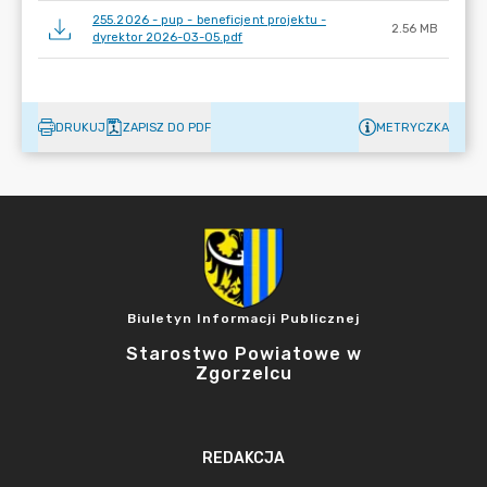
255.2026 - pup - beneficjent projektu -
2.56 MB
dyrektor 2026-03-05.pdf
DRUKUJ
ZAPISZ DO PDF
METRYCZKA
Biuletyn Informacji Publicznej
Starostwo Powiatowe w
Zgorzelcu
REDAKCJA