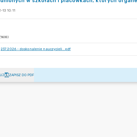
dnionych w szkołach i placówkach, których organ
-13 10:11
NIKI
237.2026 - doskonalenie nauczycieli...pdf
UJ
ZAPISZ DO PDF