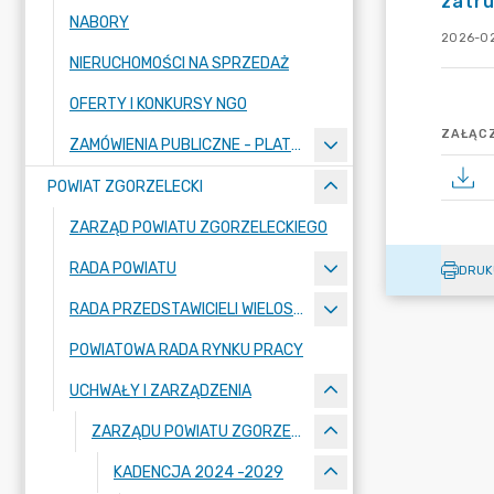
zatru
NABORY
2026-02
NIERUCHOMOŚCI NA SPRZEDAŻ
OFERTY I KONKURSY NGO
ZAŁĄCZ
ZAMÓWIENIA PUBLICZNE - PLATFORMA ZAKUPOWA
POWIAT ZGORZELECKI
ZARZĄD POWIATU ZGORZELECKIEGO
RADA POWIATU
DRUK
RADA PRZEDSTAWICIELI WIELOSPECJALISTYCZNEGO ZESPOŁU OPIEKI ZDROWOTNEJ "BOLESŁAWIEC-ZGORZELEC" SAMODZIELNEGO PUBLICZNEGO ZAKŁADU OPIEKI ZDROWOTNEJ
POWIATOWA RADA RYNKU PRACY
UCHWAŁY I ZARZĄDZENIA
ZARZĄDU POWIATU ZGORZELECKIEGO
KADENCJA 2024 -2029