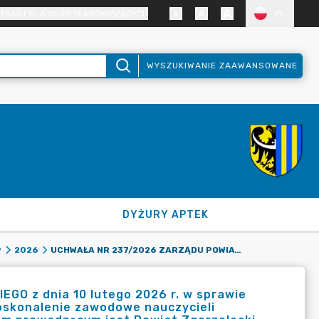
TRAST DLA OSÓB SŁABOWIDZĄCYCH
PL
WYSZUKIWANIE ZAAWANSOWANE
DYŻURY APTEK
UCHWAŁA NR 237/2026 ZARZĄDU POWIATU ZGORZELECKIEGO Z DNIA 10 LUTEGO 2026 R. W SPRAWIE ZASAD PODZIAŁU ŚRODKÓW FINANSOWYCH W 2026 ROKU NA DOSKONALENIE ZAWODOWE NAUCZYCIELI ZATRUDNIONYCH W SZKOŁACH I PLACÓWKACH, KTÓRYCH ORGANEM PROWADZĄCYM JEST POWIAT ZGORZELECKI.
9
2026
 z dnia 10 lutego 2026 r. w sprawie
oskonalenie zawodowe nauczycieli