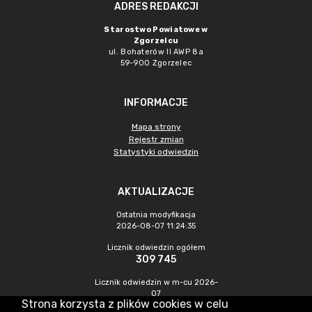
ADRES REDAKCJI
Starostwo Powiatowe w
Zgorzelcu
ul. Bohaterów II AWP 8a
59-900 Zgorzelec
INFORMACJE
Mapa strony
Rejestr zmian
Statystyki odwiedzin
AKTUALIZACJE
Ostatnia modyfikacja
2026-08-07 11:24:35
Licznik odwiedzin ogółem
309 745
Licznik odwiedzin w m-cu 2026-
07
Strona korzysta z plików cookies w celu
443