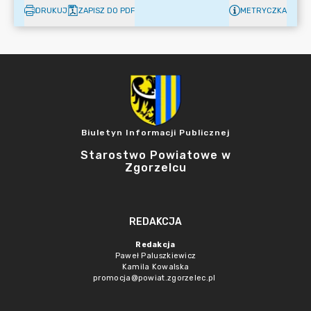
DRUKUJ
ZAPISZ DO PDF
METRYCZKA
Biuletyn Informacji Publicznej
Starostwo Powiatowe w
Zgorzelcu
REDAKCJA
Redakcja
Paweł Paluszkiewicz
Kamila Kowalska
promocja@powiat.zgorzelec.pl