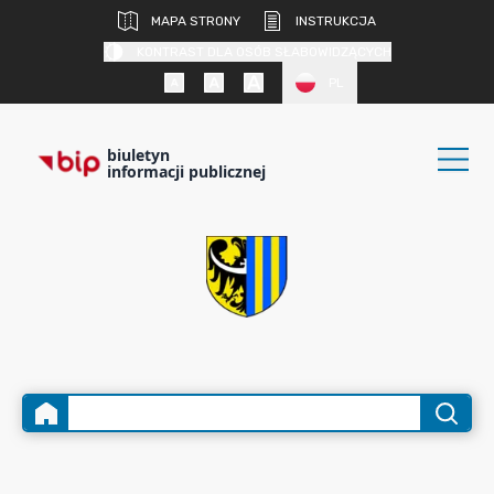
MAPA STRONY
INSTRUKCJA
KONTRAST DLA OSÓB SŁABOWIDZĄCYCH
PL
biuletyn
informacji publicznej