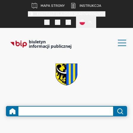
MAPA STRONY
INSTRUKCJA
KONTRAST DLA OSÓB SŁABOWIDZĄCYCH
PL
biuletyn
informacji publicznej