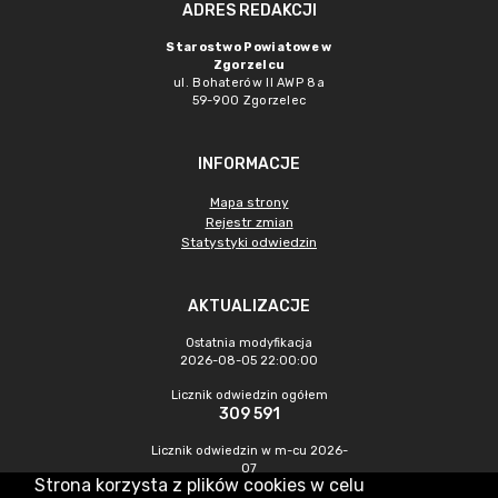
ADRES REDAKCJI
Starostwo Powiatowe w
Zgorzelcu
ul. Bohaterów II AWP 8a
59-900 Zgorzelec
INFORMACJE
Mapa strony
Rejestr zmian
Statystyki odwiedzin
AKTUALIZACJE
Ostatnia modyfikacja
2026-08-05 22:00:00
Licznik odwiedzin ogółem
309 591
Licznik odwiedzin w m-cu 2026-
07
Strona korzysta z plików cookies w celu
289