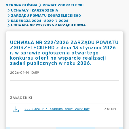
STRONA GŁÓWNA
POWIAT ZGORZELECKI
UCHWAŁY I ZARZĄDZENIA
ZARZĄDU POWIATU ZGORZELECKIEGO
KADENCJA 2024 -2029
2026
UCHWAŁA NR 222/2026 ZARZĄDU POWIATU ZGORZELECKIEGO Z DNIA 13 STYCZNIA 2026 R. W SPRAWIE OGŁOSZENIA OTWARTEGO KONKURSU OFERT NA WSPARCIE REALIZACJI ZADAŃ PUBLICZNYCH W ROKU 2026.
UCHWAŁA NR 222/2026 ZARZĄDU POWIATU
ZGORZELECKIEGO z dnia 13 stycznia 2026
r. w sprawie ogłoszenia otwartego
konkursu ofert na wsparcie realizacji
zadań publicznych w roku 2026.
2026-01-14 10:59
ZAŁĄCZNIKI
222.2026_BP - Konkurs_ofert_2026.pdf
3.51 MB