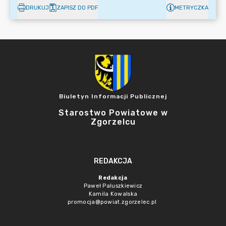
DRUKUJ
ZAPISZ DO PDF
METRYCZKA
Biuletyn Informacji Publicznej
Starostwo Powiatowe w
Zgorzelcu
REDAKCJA
Redakcja
Paweł Paluszkiewicz
Kamila Kowalska
promocja@powiat.zgorzelec.pl