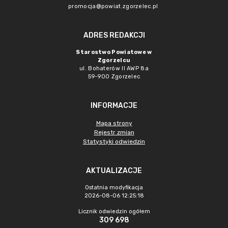
promocja@powiat.zgorzelec.pl
ADRES REDAKCJI
Starostwo Powiatowe w
Zgorzelcu
ul. Bohaterów II AWP 8a
59-900 Zgorzelec
INFORMACJE
Mapa strony
Rejestr zmian
Statystyki odwiedzin
AKTUALIZACJE
Ostatnia modyfikacja
2026-08-06 12:25:18
Licznik odwiedzin ogółem
309 698