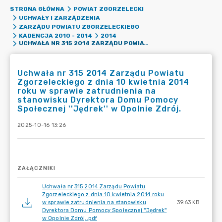
STRONA GŁÓWNA
POWIAT ZGORZELECKI
UCHWAŁY I ZARZĄDZENIA
ZARZĄDU POWIATU ZGORZELECKIEGO
KADENCJA 2010 - 2014
2014
UCHWAŁA NR 315 2014 ZARZĄDU POWIATU ZGORZELECKIEGO Z DNIA 10 KWIETNIA 2014 ROKU W SPRAWIE ZATRUDNIENIA NA STANOWISKU DYREKTORA DOMU POMOCY SPOŁECZNEJ ''JĘDREK'' W OPOLNIE ZDRÓJ.
Uchwała nr 315 2014 Zarządu Powiatu
Zgorzeleckiego z dnia 10 kwietnia 2014
roku w sprawie zatrudnienia na
stanowisku Dyrektora Domu Pomocy
Społecznej ''Jędrek'' w Opolnie Zdrój.
2025-10-16 13:26
ZAŁĄCZNIKI
Uchwała nr 315 2014 Zarządu Powiatu
Zgorzeleckiego z dnia 10 kwietnia 2014 roku
w sprawie zatrudnienia na stanowisku
39.63 KB
Dyrektora Domu Pomocy Społecznej ''Jędrek''
w Opolnie Zdrój..pdf