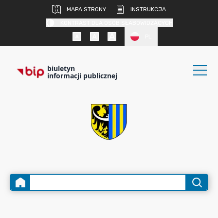
MAPA STRONY
INSTRUKCJA
KONTRAST DLA OSÓB SŁABOWIDZĄCYCH
PL
biuletyn
informacji publicznej