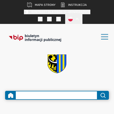
MAPA STRONY
INSTRUKCJA
KONTRAST DLA OSÓB SŁABOWIDZĄCYCH
PL
biuletyn
informacji publicznej