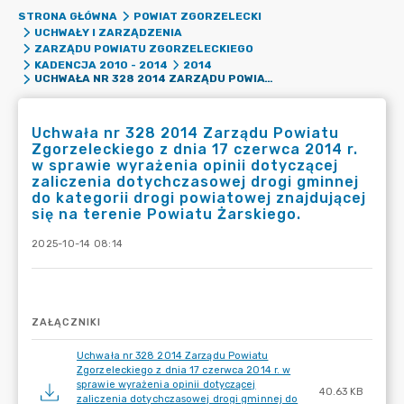
STRONA GŁÓWNA
POWIAT ZGORZELECKI
UCHWAŁY I ZARZĄDZENIA
ZARZĄDU POWIATU ZGORZELECKIEGO
KADENCJA 2010 - 2014
2014
UCHWAŁA NR 328 2014 ZARZĄDU POWIATU ZGORZELECKIEGO Z DNIA 17 CZERWCA 2014 R. W SPRAWIE WYRAŻENIA OPINII DOTYCZĄCEJ ZALICZENIA DOTYCHCZASOWEJ DROGI GMINNEJ DO KATEGORII DROGI POWIATOWEJ ZNAJDUJĄCEJ SIĘ NA TERENIE POWIATU ŻARSKIEGO.
Uchwała nr 328 2014 Zarządu Powiatu
Zgorzeleckiego z dnia 17 czerwca 2014 r.
w sprawie wyrażenia opinii dotyczącej
zaliczenia dotychczasowej drogi gminnej
do kategorii drogi powiatowej znajdującej
się na terenie Powiatu Żarskiego.
2025-10-14 08:14
ZAŁĄCZNIKI
Uchwała nr 328 2014 Zarządu Powiatu
Zgorzeleckiego z dnia 17 czerwca 2014 r. w
sprawie wyrażenia opinii dotyczącej
40.63 KB
zaliczenia dotychczasowej drogi gminnej do