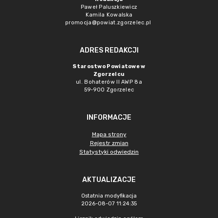
Paweł Paluszkiewicz
Kamila Kowalska
promocja@powiat.zgorzelec.pl
ADRES REDAKCJI
Starostwo Powiatowe w
Zgorzelcu
ul. Bohaterów II AWP 8a
59-900 Zgorzelec
INFORMACJE
Mapa strony
Rejestr zmian
Statystyki odwiedzin
AKTUALIZACJE
Ostatnia modyfikacja
2026-08-07 11:24:35