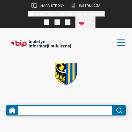
MAPA STRONY
INSTRUKCJA
KONTRAST DLA OSÓB SŁABOWIDZĄCYCH
PL
biuletyn
informacji publicznej