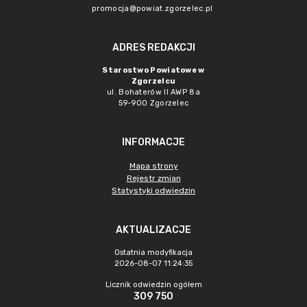
promocja@powiat.zgorzelec.pl
ADRES REDAKCJI
Starostwo Powiatowe w
Zgorzelcu
ul. Bohaterów II AWP 8a
59-900 Zgorzelec
INFORMACJE
Mapa strony
Rejestr zmian
Statystyki odwiedzin
AKTUALIZACJE
Ostatnia modyfikacja
2026-08-07 11:24:35
Licznik odwiedzin ogółem
309 750