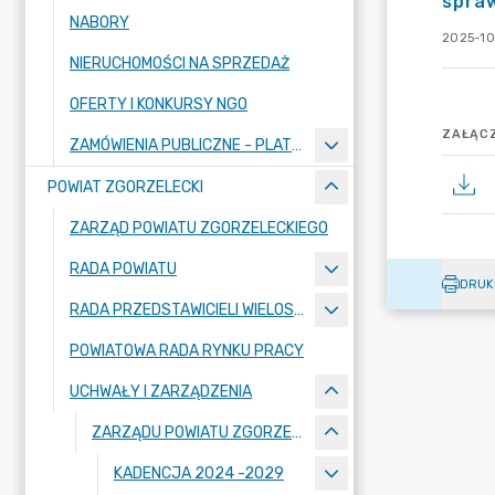
spraw
NABORY
2025-10-
NIERUCHOMOŚCI NA SPRZEDAŻ
OFERTY I KONKURSY NGO
ZAŁĄCZ
ZAMÓWIENIA PUBLICZNE - PLATFORMA ZAKUPOWA
POWIAT ZGORZELECKI
ZARZĄD POWIATU ZGORZELECKIEGO
RADA POWIATU
DRUK
RADA PRZEDSTAWICIELI WIELOSPECJALISTYCZNEGO ZESPOŁU OPIEKI ZDROWOTNEJ "BOLESŁAWIEC-ZGORZELEC" SAMODZIELNEGO PUBLICZNEGO ZAKŁADU OPIEKI ZDROWOTNEJ
POWIATOWA RADA RYNKU PRACY
UCHWAŁY I ZARZĄDZENIA
ZARZĄDU POWIATU ZGORZELECKIEGO
KADENCJA 2024 -2029