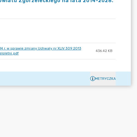
owiatu Zgorzeleckiego na lata 2014-2028.
4 r. w sprawie zmiany Uchwały nr XLIV 309 2013
436.42 KB
loletni.pdf
METRYCZKA