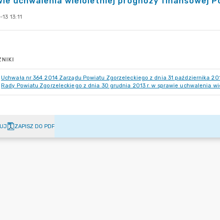
ie uchwalenia wieloletniej prognozy finansowej P
13 13:11
NIKI
Uchwała nr 364 2014 Zarządu Powiatu Zgorzeleckiego z dnia 31 października 201
Rady Powiatu Zgorzeleckiego z dnia 30 grudnia 2013 r. w sprawie uchwalenia wie
UJ
ZAPISZ DO PDF