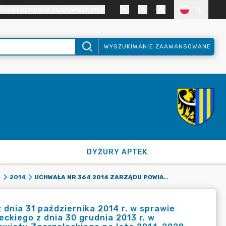
TRAST DLA OSÓB SŁABOWIDZĄCYCH
PL
WYSZUKIWANIE ZAAWANSOWANE
DYŻURY APTEK
UCHWAŁA NR 364 2014 ZARZĄDU POWIATU ZGORZELECKIEGO Z DNIA 31 PAŹDZIERNIKA 2014 R. W SPRAWIE ZMIANY UCHWAŁY NR XLIV 309 2013 RADY POWIATU ZGORZELECKIEGO Z DNIA 30 GRUDNIA 2013 R. W SPRAWIE UCHWALENIA WIELOLETNIEJ PROGNOZY FINANSOWEJ POWIATU ZGORZELECKIEGO NA LATA 2014-2028.
4
2014
dnia 31 października 2014 r. w sprawie
ckiego z dnia 30 grudnia 2013 r. w