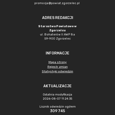
promocja@powiat.zgorzelec.pl
ADRES REDAKCJI
Starostwo Powiatowe w
Zgorzelcu
ul. Bohaterów II AWP 8a
59-900 Zgorzelec
INFORMACJE
Mapa strony
Rejestr zmian
Statystyki odwiedzin
AKTUALIZACJE
Ostatnia modyfikacja
2026-08-07 11:24:35
Licznik odwiedzin ogółem
309 745