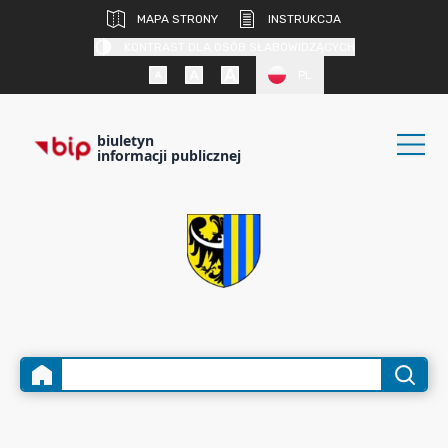
MAPA STRONY
INSTRUKCJA
KONTRAST DLA OSÓB SŁABOWIDZĄCYCH
PL
biuletyn
informacji publicznej