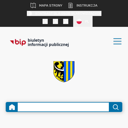
MAPA STRONY
INSTRUKCJA
KONTRAST DLA OSÓB SŁABOWIDZĄCYCH
PL
biuletyn
informacji publicznej