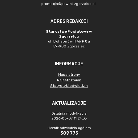
promocja@powiat.zgorzelec.pl
ADRES REDAKCJI
Starostwo Powiatowe w
Zgorzelcu
ul. Bohaterów II AWP 8a
59-900 Zgorzelec
INFORMACJE
Mapa strony
Rejestr zmian
Statystyki odwiedzin
AKTUALIZACJE
Ostatnia modyfikacja
2026-08-07 11:24:35
Licznik odwiedzin ogółem
309 775