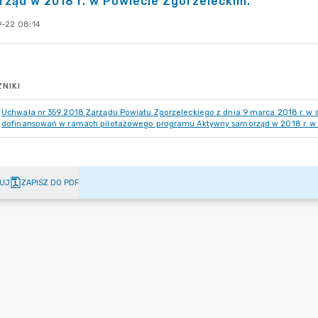
ząd w 2018 r. w Powiecie Zgorzeleckim.
-22 08:14
NIKI
Uchwała nr 359 2018 Zarządu Powiatu Zgorzeleckiego z dnia 9 marca 2018 r. 
dofinansowań w ramach pilotażowego programu Aktywny samorząd w 2018 r. w 
UJ
ZAPISZ DO PDF