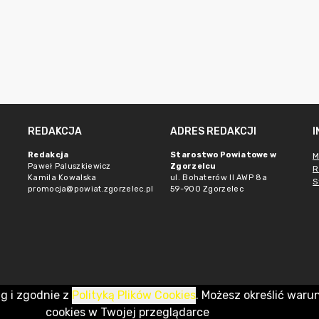
REDAKCJA
ADRES REDAKCJI
Redakcja
Starostwo Powiatowe w
M
Paweł Paluszkiewicz
Zgorzelcu
R
Kamila Kowalska
ul. Bohaterów II AWP 8a
S
promocja@powiat.zgorzelec.pl
59-900 Zgorzelec
ug i zgodnie z
Polityką Plików Cookies
. Możesz określić waru
cookies w Twojej przeglądarce