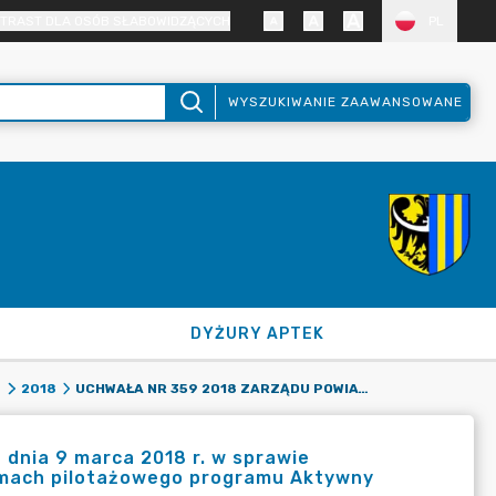
TRAST DLA OSÓB SŁABOWIDZĄCYCH
PL
WYSZUKIWANIE ZAAWANSOWANE
DYŻURY APTEK
UCHWAŁA NR 359 2018 ZARZĄDU POWIATU ZGORZELECKIEGO Z DNIA 9 MARCA 2018 R. W SPRAWIE WPROWADZANIA ZASAD PRZYZNAWANIA DOFINANSOWAŃ W RAMACH PILOTAŻOWEGO PROGRAMU AKTYWNY SAMORZĄD W 2018 R. W POWIECIE ZGORZELECKIM.
8
2018
dnia 9 marca 2018 r. w sprawie
mach pilotażowego programu Aktywny