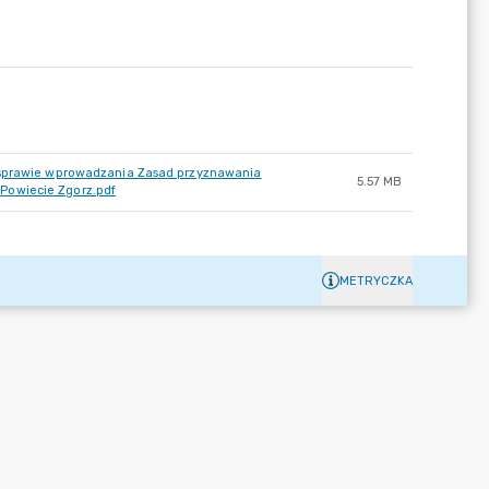
w sprawie wprowadzania Zasad przyznawania
5.57 MB
Powiecie Zgorz.pdf
METRYCZKA