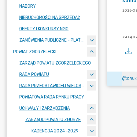
samor
NABORY
2025-09
NIERUCHOMOŚCI NA SPRZEDAŻ
OFERTY I KONKURSY NGO
ZAŁĄCZ
ZAMÓWIENIA PUBLICZNE - PLATFORMA ZAKUPOWA
POWIAT ZGORZELECKI
ZARZĄD POWIATU ZGORZELECKIEGO
RADA POWIATU
DRUK
RADA PRZEDSTAWICIELI WIELOSPECJALISTYCZNEGO ZESPOŁU OPIEKI ZDROWOTNEJ "BOLESŁAWIEC-ZGORZELEC" SAMODZIELNEGO PUBLICZNEGO ZAKŁADU OPIEKI ZDROWOTNEJ
POWIATOWA RADA RYNKU PRACY
UCHWAŁY I ZARZĄDZENIA
ZARZĄDU POWIATU ZGORZELECKIEGO
KADENCJA 2024 -2029