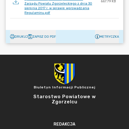
667.79 KB
Zarządu Powiatu Zgorzeleckiego z dnia 30
sierpnia 2017 r. w sprawie wprowadzania
Regulaminu.pdf
DRUKUJ
ZAPISZ DO PDF
METRYCZKA
Biuletyn Informacji Publicznej
Starostwo Powiatowe w
Zgorzelcu
REDAKCJA