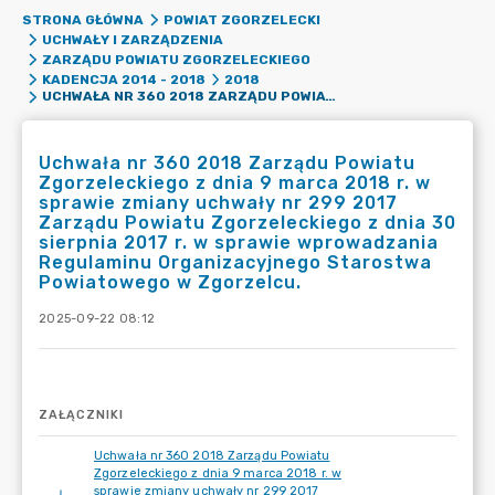
STRONA GŁÓWNA
POWIAT ZGORZELECKI
UCHWAŁY I ZARZĄDZENIA
ZARZĄDU POWIATU ZGORZELECKIEGO
KADENCJA 2014 - 2018
2018
UCHWAŁA NR 360 2018 ZARZĄDU POWIATU ZGORZELECKIEGO Z DNIA 9 MARCA 2018 R. W SPRAWIE ZMIANY UCHWAŁY NR 299 2017 ZARZĄDU POWIATU ZGORZELECKIEGO Z DNIA 30 SIERPNIA 2017 R. W SPRAWIE WPROWADZANIA REGULAMINU ORGANIZACYJNEGO STAROSTWA POWIATOWEGO W ZGORZELCU.
Uchwała nr 360 2018 Zarządu Powiatu
Zgorzeleckiego z dnia 9 marca 2018 r. w
sprawie zmiany uchwały nr 299 2017
Zarządu Powiatu Zgorzeleckiego z dnia 30
sierpnia 2017 r. w sprawie wprowadzania
Regulaminu Organizacyjnego Starostwa
Powiatowego w Zgorzelcu.
2025-09-22 08:12
ZAŁĄCZNIKI
Uchwała nr 360 2018 Zarządu Powiatu
Zgorzeleckiego z dnia 9 marca 2018 r. w
sprawie zmiany uchwały nr 299 2017