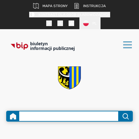
MAPA STRONY
INSTRUKCJA
KONTRAST DLA OSÓB SŁABOWIDZĄCYCH
PL
biuletyn
informacji publicznej