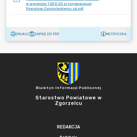
w wysokości 1.500,00 zł przysługującej
Powiatowi Zgorzeleckiemu od.pdf
DRUKUJ
ZAPISZ DO PDF
METRYCZKA
Biuletyn Informacji Publicznej
Starostwo Powiatowe w
Zgorzelcu
REDAKCJA