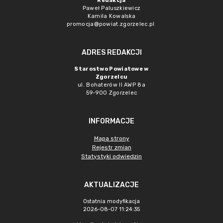
Redakcja
Paweł Paluszkiewicz
Kamila Kowalska
promocja@powiat.zgorzelec.pl
ADRES REDAKCJI
Starostwo Powiatowe w
Zgorzelcu
ul. Bohaterów II AWP 8a
59-900 Zgorzelec
INFORMACJE
Mapa strony
Rejestr zmian
Statystyki odwiedzin
AKTUALIZACJE
Ostatnia modyfikacja
2026-08-07 11:24:35