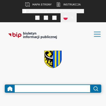
MAPA STRONY
INSTRUKCJA
KONTRAST DLA OSÓB SŁABOWIDZĄCYCH
PL
biuletyn
informacji publicznej