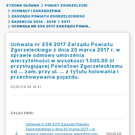
STRONA GŁÓWNA
POWIAT ZGORZELECKI
UCHWAŁY I ZARZĄDZENIA
ZARZĄDU POWIATU ZGORZELECKIEGO
KADENCJA 2014 - 2018
2017
UCHWAŁA NR 234 2017 ZARZĄDU POWIATU ZGORZELECKIEGO Z DNIA 20 MARCA 2017 R. W SPRAWIE ODMOWY UMORZENIA WIERZYTELNOŚCI W WYSOKOŚCI 1.500,00 ZŁ PRZYSŁUGUJĄCEJ POWIATOWI ZGORZELECKIEMU OD ... ZAM. PRZY UL. ... Z TYTUŁU HOLOWANIA I PRZECHOWYWANIA POJAZDU.
Uchwała nr 234 2017 Zarządu Powiatu
Zgorzeleckiego z dnia 20 marca 2017 r. w
sprawie odmowy umorzenia
wierzytelności w wysokości 1.500,00 zł
przysługującej Powiatowi Zgorzeleckiemu
od ... zam. przy ul. ... z tytułu holowania i
przechowywania pojazdu.
2025-09-24 14:41
ZAŁĄCZNIKI
Uchwała nr 234 2017 Zarządu Powiatu
Zgorzeleckiego z dnia 20 marca 2017 r. w
sprawie odmowy umorzenia wierzytelności
539.55 KB