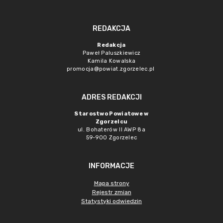
REDAKCJA
Redakcja
Paweł Paluszkiewicz
Kamila Kowalska
promocja@powiat.zgorzelec.pl
ADRES REDAKCJI
Starostwo Powiatowe w
Zgorzelcu
ul. Bohaterów II AWP 8a
59-900 Zgorzelec
INFORMACJE
Mapa strony
Rejestr zmian
Statystyki odwiedzin