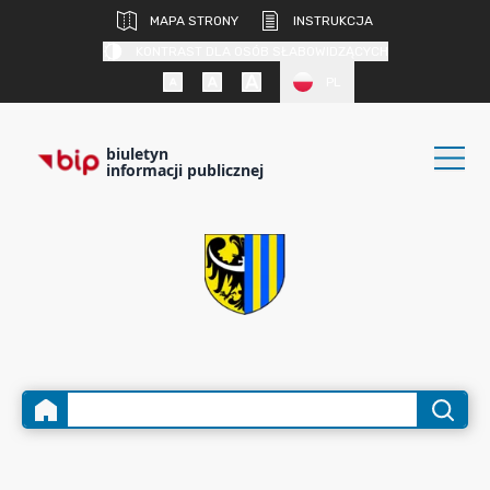
MAPA STRONY
INSTRUKCJA
KONTRAST DLA OSÓB SŁABOWIDZĄCYCH
PL
biuletyn
informacji publicznej