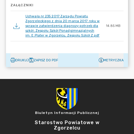
ZAŁĄCZNIKI
Uchwała nr 235 2017 Zarządu Powiatu
Zgorzeleckiego z dnia 20 marca 2017 roku w
sprawie zatwierdzenia diagnozy potrzeb dla
14.85 MB
szkół; Zespołu Szkół Ponadgimnazjalnych
im. E.Plater w Zgorzelcu, Zespołu Szkół Z.pdf
DRUKUJ
ZAPISZ DO PDF
METRYCZKA
Biuletyn Informacji Publicznej
Starostwo Powiatowe w
Zgorzelcu