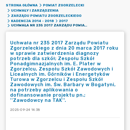
STRONA GŁÓWNA
POWIAT ZGORZELECKI
UCHWAŁY I ZARZĄDZENIA
ZARZĄDU POWIATU ZGORZELECKIEGO
KADENCJA 2014 - 2018
2017
UCHWAŁA NR 235 2017 ZARZĄDU POWIATU ZGORZELECKIEGO Z DNIA 20 MARCA 2017 ROKU W SPRAWIE ZATWIERDZENIA DIAGNOZY POTRZEB DLA SZKÓŁ; ZESPOŁU SZKÓŁ PONADGIMNAZJALNYCH IM. E. PLATER W ZGORZELCU, ZESPOŁU SZKÓŁ ZAWODOWYCH I LICEALNYCH IM. GÓRNIKÓW I ENERGETYKÓW TUROWA W ZGORZELCU I ZESPOŁU SZKÓŁ ZAWODOWYCH IM. ŚW. BARBARY W BOGATYNI, NA POTRZEBY APLIKOWANIA O DOFINANSOWANIE PROJEKTU PN.; ''ZAWODOWCY NA TAK''.
Uchwała nr 235 2017 Zarządu Powiatu
Zgorzeleckiego z dnia 20 marca 2017 roku
w sprawie zatwierdzenia diagnozy
potrzeb dla szkół; Zespołu Szkół
Ponadgimnazjalnych im. E. Plater w
Zgorzelcu, Zespołu Szkół Zawodowych i
Licealnych im. Górników i Energetyków
Turowa w Zgorzelcu i Zespołu Szkół
Zawodowych im. Św. Barbary w Bogatyni,
na potrzeby aplikowania o
dofinansowanie projektu pn.;
''Zawodowcy na TAK''.
2025-09-24 14:38