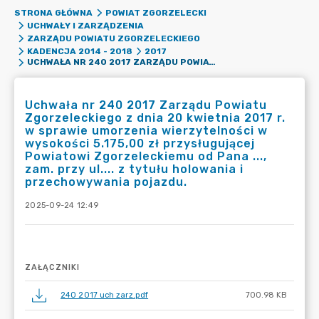
STRONA GŁÓWNA
POWIAT ZGORZELECKI
UCHWAŁY I ZARZĄDZENIA
ZARZĄDU POWIATU ZGORZELECKIEGO
KADENCJA 2014 - 2018
2017
UCHWAŁA NR 240 2017 ZARZĄDU POWIATU ZGORZELECKIEGO Z DNIA 20 KWIETNIA 2017 R. W SPRAWIE UMORZENIA WIERZYTELNOŚCI W WYSOKOŚCI 5.175,00 ZŁ PRZYSŁUGUJĄCEJ POWIATOWI ZGORZELECKIEMU OD PANA ..., ZAM. PRZY UL.... Z TYTUŁU HOLOWANIA I PRZECHOWYWANIA POJAZDU.
Uchwała nr 240 2017 Zarządu Powiatu
Zgorzeleckiego z dnia 20 kwietnia 2017 r.
w sprawie umorzenia wierzytelności w
wysokości 5.175,00 zł przysługującej
Powiatowi Zgorzeleckiemu od Pana ...,
zam. przy ul.... z tytułu holowania i
przechowywania pojazdu.
2025-09-24 12:49
ZAŁĄCZNIKI
240 2017 uch zarz.pdf
700.98 KB