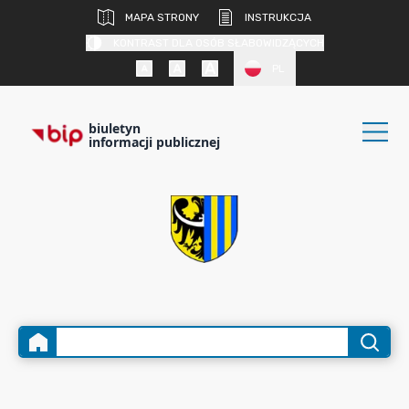
MAPA STRONY
INSTRUKCJA
KONTRAST DLA OSÓB SŁABOWIDZĄCYCH
PL
biuletyn
informacji publicznej