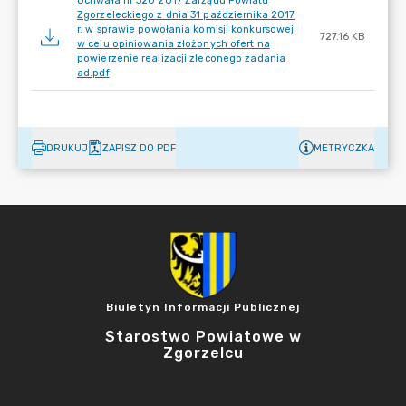
Uchwała nr 320 2017 Zarządu Powiatu
Zgorzeleckiego z dnia 31 października 2017
r. w sprawie powołania komisji konkursowej
727.16 KB
w celu opiniowania złożonych ofert na
powierzenie realizacji zleconego zadania
ad.pdf
DRUKUJ
ZAPISZ DO PDF
METRYCZKA
Biuletyn Informacji Publicznej
Starostwo Powiatowe w
Zgorzelcu