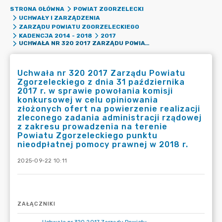
STRONA GŁÓWNA
POWIAT ZGORZELECKI
UCHWAŁY I ZARZĄDZENIA
ZARZĄDU POWIATU ZGORZELECKIEGO
KADENCJA 2014 - 2018
2017
UCHWAŁA NR 320 2017 ZARZĄDU POWIATU ZGORZELECKIEGO Z DNIA 31 PAŹDZIERNIKA 2017 R. W SPRAWIE POWOŁANIA KOMISJI KONKURSOWEJ W CELU OPINIOWANIA ZŁOŻONYCH OFERT NA POWIERZENIE REALIZACJI ZLECONEGO ZADANIA ADMINISTRACJI RZĄDOWEJ Z ZAKRESU PROWADZENIA NA TERENIE POWIATU ZGORZELECKIEGO PUNKTU NIEODPŁATNEJ POMOCY PRAWNEJ W 2018 R.
Uchwała nr 320 2017 Zarządu Powiatu
Zgorzeleckiego z dnia 31 października
2017 r. w sprawie powołania komisji
konkursowej w celu opiniowania
złożonych ofert na powierzenie realizacji
zleconego zadania administracji rządowej
z zakresu prowadzenia na terenie
Powiatu Zgorzeleckiego punktu
nieodpłatnej pomocy prawnej w 2018 r.
2025-09-22 10:11
ZAŁĄCZNIKI