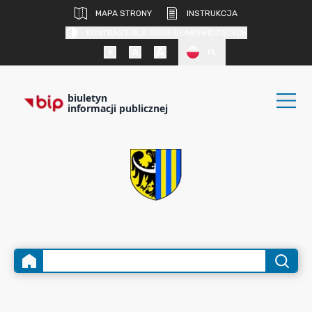
MAPA STRONY
INSTRUKCJA
KONTRAST DLA OSÓB SŁABOWIDZĄCYCH
PL
biuletyn
informacji publicznej