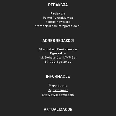
REDAKCJA
Redakcja
Paweł Paluszkiewicz
Kamila Kowalska
promocja@powiat.zgorzelec.pl
ADRES REDAKCJI
Starostwo Powiatowe w
Zgorzelcu
ul. Bohaterów II AWP 8a
59-900 Zgorzelec
INFORMACJE
Mapa strony
Rejestr zmian
Statystyki odwiedzin
AKTUALIZACJE