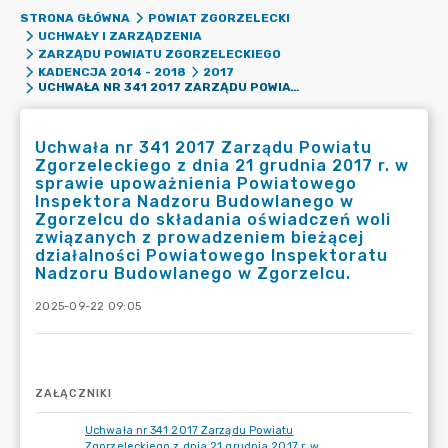
STRONA GŁÓWNA
POWIAT ZGORZELECKI
UCHWAŁY I ZARZĄDZENIA
ZARZĄDU POWIATU ZGORZELECKIEGO
KADENCJA 2014 - 2018
2017
UCHWAŁA NR 341 2017 ZARZĄDU POWIATU ZGORZELECKIEGO Z DNIA 21 GRUDNIA 2017 R. W SPRAWIE UPOWAŻNIENIA POWIATOWEGO INSPEKTORA NADZORU BUDOWLANEGO W ZGORZELCU DO SKŁADANIA OŚWIADCZEŃ WOLI ZWIĄZANYCH Z PROWADZENIEM BIEŻĄCEJ DZIAŁALNOŚCI POWIATOWEGO INSPEKTORATU NADZORU BUDOWLANEGO W ZGORZELCU.
Uchwała nr 341 2017 Zarządu Powiatu
Zgorzeleckiego z dnia 21 grudnia 2017 r. w
sprawie upoważnienia Powiatowego
Inspektora Nadzoru Budowlanego w
Zgorzelcu do składania oświadczeń woli
związanych z prowadzeniem bieżącej
działalności Powiatowego Inspektoratu
Nadzoru Budowlanego w Zgorzelcu.
2025-09-22 09:05
ZAŁĄCZNIKI
Uchwała nr 341 2017 Zarządu Powiatu
Zgorzeleckiego z dnia 21 grudnia 2017 r. w