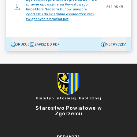
sprawie upoważnienia Powiatowego
544.05 KB
Inspektora Nadzoru Budowlanego w
Zgorzelcu do składania oświadczeń woli
związanych z prowad.pdf
DRUKUJ
ZAPISZ DO PDF
METRYCZKA
Biuletyn Informacji Publicznej
Starostwo Powiatowe w
Zgorzelcu