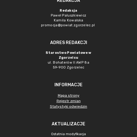
REDAKCJA
Redakcja
Paweł Paluszkiewicz
Kamila Kowalska
promocja@powiat.zgorzelec.pl
ADRES REDAKCJI
Starostwo Powiatowe w
Zgorzelcu
ul. Bohaterów II AWP 8a
59-900 Zgorzelec
INFORMACJE
Mapa strony
Rejestr zmian
Statystyki odwiedzin
AKTUALIZACJE
Ostatnia modyfikacja