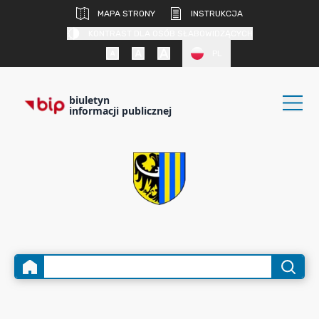
MAPA STRONY
INSTRUKCJA
KONTRAST DLA OSÓB SŁABOWIDZĄCYCH
PL
biuletyn
informacji publicznej