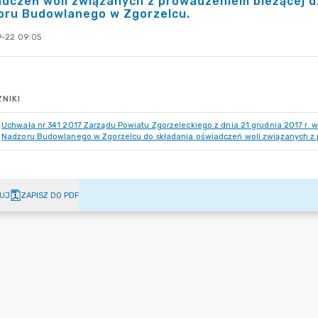
dczeń woli związanych z prowadzeniem bieżącej d
oru Budowlanego w Zgorzelcu.
-22 09:05
NIKI
Uchwała nr 341 2017 Zarządu Powiatu Zgorzeleckiego z dnia 21 grudnia 2017 r.
Nadzoru Budowlanego w Zgorzelcu do składania oświadczeń woli związanych z
UJ
ZAPISZ DO PDF