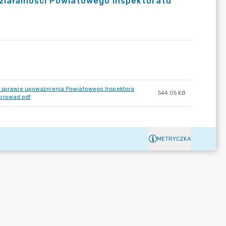
ziałalności Powiatowego Inspektoratu
 w sprawie upoważnienia Powiatowego Inspektora
544.05 KB
 prowad.pdf
METRYCZKA