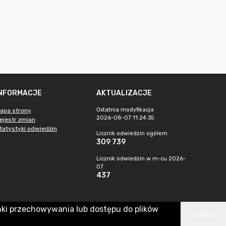
INFORMACJE
AKTUALIZACJE
Ostatnia modyfikacja
apa strony
2026-08-07 11:24:35
ejestr zmian
tatystyki odwiedzin
Licznik odwiedzin ogółem
309 739
Licznik odwiedzin w m-cu 2026-
07
437
nki przechowywania lub dostępu do plików
Zamknij