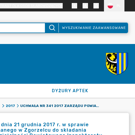
TRAST DLA OSÓB SŁABOWIDZĄCYCH
PL
WYSZUKIWANIE ZAAWANSOWANE
DYŻURY APTEK
UCHWAŁA NR 341 2017 ZARZĄDU POWIATU ZGORZELECKIEGO Z DNIA 21 GRUDNIA 2017 R. W SPRAWIE UPOWAŻNIENIA POWIATOWEGO INSPEKTORA NADZORU BUDOWLANEGO W ZGORZELCU DO SKŁADANIA OŚWIADCZEŃ WOLI ZWIĄZANYCH Z PROWADZENIEM BIEŻĄCEJ DZIAŁALNOŚCI POWIATOWEGO INSPEKTORATU NADZORU BUDOWLANEGO W ZGORZELCU.
8
2017
dnia 21 grudnia 2017 r. w sprawie
anego w Zgorzelcu do składania