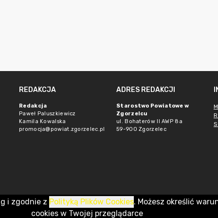
REDAKCJA
ADRES REDAKCJI
Redakcja
Starostwo Powiatowe w
M
Paweł Paluszkiewicz
Zgorzelcu
R
Kamila Kowalska
ul. Bohaterów II AWP 8a
S
promocja@powiat.zgorzelec.pl
59-900 Zgorzelec
ug i zgodnie z
Polityką Plików Cookies
. Możesz określić waru
cookies w Twojej przeglądarce