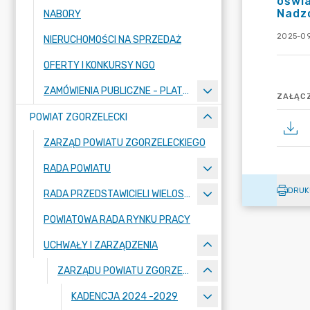
oświa
Nadz
NABORY
2025-09
NIERUCHOMOŚCI NA SPRZEDAŻ
OFERTY I KONKURSY NGO
ZAMÓWIENIA PUBLICZNE - PLATFORMA ZAKUPOWA
ZAŁĄCZ
POWIAT ZGORZELECKI
ZARZĄD POWIATU ZGORZELECKIEGO
RADA POWIATU
DRUK
RADA PRZEDSTAWICIELI WIELOSPECJALISTYCZNEGO ZESPOŁU OPIEKI ZDROWOTNEJ "BOLESŁAWIEC-ZGORZELEC" SAMODZIELNEGO PUBLICZNEGO ZAKŁADU OPIEKI ZDROWOTNEJ
POWIATOWA RADA RYNKU PRACY
UCHWAŁY I ZARZĄDZENIA
ZARZĄDU POWIATU ZGORZELECKIEGO
KADENCJA 2024 -2029