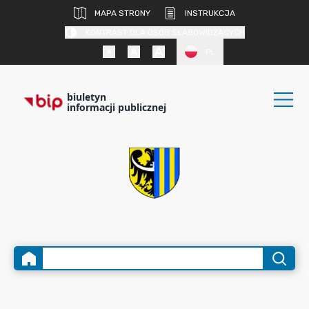
MAPA STRONY
INSTRUKCJA
KONTRAST DLA OSÓB SŁABOWIDZĄCYCH
PL
biuletyn
informacji publicznej