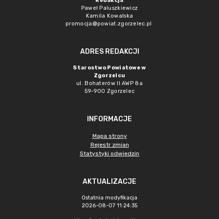
Redakcja
Paweł Paluszkiewicz
Kamila Kowalska
promocja@powiat.zgorzelec.pl
ADRES REDAKCJI
Starostwo Powiatowe w
Zgorzelcu
ul. Bohaterów II AWP 8a
59-900 Zgorzelec
INFORMACJE
Mapa strony
Rejestr zmian
Statystyki odwiedzin
AKTUALIZACJE
Ostatnia modyfikacja
2026-08-07 11:24:35