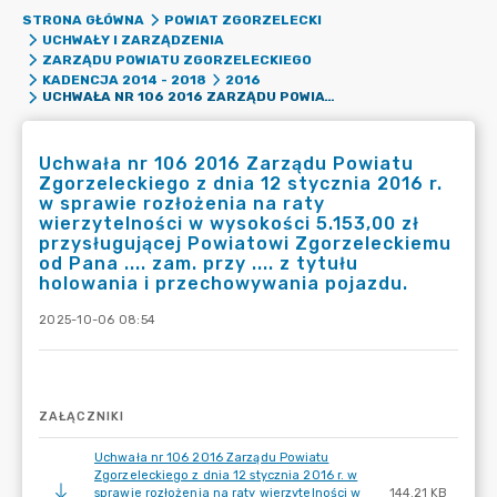
STRONA GŁÓWNA
POWIAT ZGORZELECKI
UCHWAŁY I ZARZĄDZENIA
ZARZĄDU POWIATU ZGORZELECKIEGO
KADENCJA 2014 - 2018
2016
UCHWAŁA NR 106 2016 ZARZĄDU POWIATU ZGORZELECKIEGO Z DNIA 12 STYCZNIA 2016 R. W SPRAWIE ROZŁOŻENIA NA RATY WIERZYTELNOŚCI W WYSOKOŚCI 5.153,00 ZŁ PRZYSŁUGUJĄCEJ POWIATOWI ZGORZELECKIEMU OD PANA .... ZAM. PRZY .... Z TYTUŁU HOLOWANIA I PRZECHOWYWANIA POJAZDU.
Uchwała nr 106 2016 Zarządu Powiatu
Zgorzeleckiego z dnia 12 stycznia 2016 r.
w sprawie rozłożenia na raty
wierzytelności w wysokości 5.153,00 zł
przysługującej Powiatowi Zgorzeleckiemu
od Pana .... zam. przy .... z tytułu
holowania i przechowywania pojazdu.
2025-10-06 08:54
ZAŁĄCZNIKI
Uchwała nr 106 2016 Zarządu Powiatu
Zgorzeleckiego z dnia 12 stycznia 2016 r. w
sprawie rozłożenia na raty wierzytelności w
144.21 KB