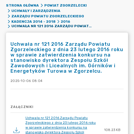
STRONA GŁÓWNA
POWIAT ZGORZELECKI
UCHWAŁY I ZARZĄDZENIA
ZARZĄDU POWIATU ZGORZELECKIEGO
KADENCJA 2014 - 2018
2016
UCHWAŁA NR 121 2016 ZARZĄDU POWIATU ZGORZELECKIEGO Z DNIA 23 LUTEGO 2016 ROKU W SPRAWIE ZATWIERDZENIA KONKURSU NA STANOWISKO DYREKTORA ZESPOŁU SZKÓŁ ZAWODOWYCH I LICEALNYCH IM. GÓRNIKÓW I ENERGETYKÓW TUROWA W ZGORZELCU.
Uchwała nr 121 2016 Zarządu Powiatu
Zgorzeleckiego z dnia 23 lutego 2016 roku
w sprawie zatwierdzenia konkursu na
stanowisko dyrektora Zespołu Szkół
Zawodowych i Licealnych im. Górników i
Energetyków Turowa w Zgorzelcu.
2025-10-06 08:04
ZAŁĄCZNIKI
Uchwała nr 121 2016 Zarządu Powiatu
Zgorzeleckiego z dnia 23 lutego 2016 roku
w sprawie zatwierdzenia konkursu na
108.23 KB
stanowisko dyrektora Zespołu Szkół