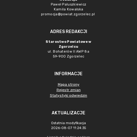
Paweł Paluszkiewicz
Kamila Kowalska
promocja@powiat.zgorzelec.pl
ADRES REDAKCJI
Starostwo Powiatowe w
Zgorzelcu
ul. Bohaterów II AWP 8a
59-900 Zgorzelec
INFORMACJE
Mapa strony
Rejestr zmian
Statystyki odwiedzin
AKTUALIZACJE
Ostatnia modyfikacja
2026-08-07 11:24:35