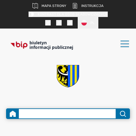
MAPA STRONY
INSTRUKCJA
KONTRAST DLA OSÓB SŁABOWIDZĄCYCH
PL
biuletyn
informacji publicznej