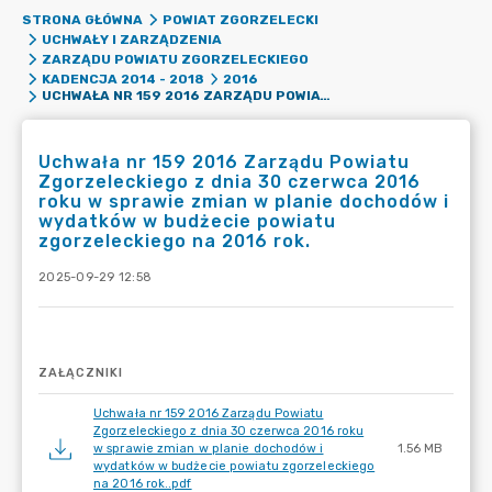
STRONA GŁÓWNA
POWIAT ZGORZELECKI
UCHWAŁY I ZARZĄDZENIA
ZARZĄDU POWIATU ZGORZELECKIEGO
KADENCJA 2014 - 2018
2016
UCHWAŁA NR 159 2016 ZARZĄDU POWIATU ZGORZELECKIEGO Z DNIA 30 CZERWCA 2016 ROKU W SPRAWIE ZMIAN W PLANIE DOCHODÓW I WYDATKÓW W BUDŻECIE POWIATU ZGORZELECKIEGO NA 2016 ROK.
Uchwała nr 159 2016 Zarządu Powiatu
Zgorzeleckiego z dnia 30 czerwca 2016
roku w sprawie zmian w planie dochodów i
wydatków w budżecie powiatu
zgorzeleckiego na 2016 rok.
2025-09-29 12:58
ZAŁĄCZNIKI
Uchwała nr 159 2016 Zarządu Powiatu
Zgorzeleckiego z dnia 30 czerwca 2016 roku
w sprawie zmian w planie dochodów i
1.56 MB
wydatków w budżecie powiatu zgorzeleckiego
na 2016 rok..pdf