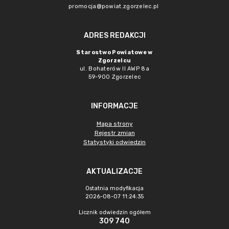
promocja@powiat.zgorzelec.pl
ADRES REDAKCJI
Starostwo Powiatowe w
Zgorzelcu
ul. Bohaterów II AWP 8a
59-900 Zgorzelec
INFORMACJE
Mapa strony
Rejestr zmian
Statystyki odwiedzin
AKTUALIZACJE
Ostatnia modyfikacja
2026-08-07 11:24:35
Licznik odwiedzin ogółem
309 740