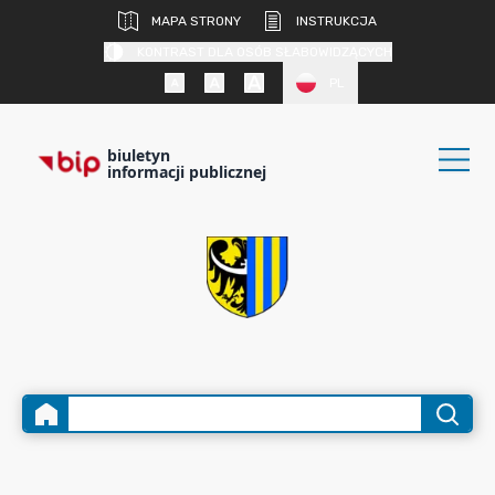
MAPA STRONY
INSTRUKCJA
KONTRAST DLA OSÓB SŁABOWIDZĄCYCH
PL
biuletyn
informacji publicznej