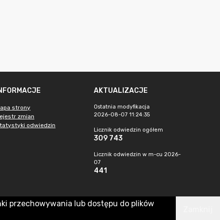
INFORMACJE
AKTUALIZACJE
Ostatnia modyfikacja
apa strony
2026-08-07 11:24:35
ejestr zmian
tatystyki odwiedzin
Licznik odwiedzin ogółem
309 743
Licznik odwiedzin w m-cu 2026-
07
441
nki przechowywania lub dostępu do plików
Zamknij