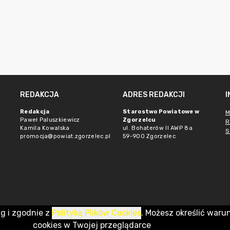
REDAKCJA
ADRES REDAKCJI
Redakcja
Starostwo Powiatowe w
M
Paweł Paluszkiewicz
Zgorzelcu
R
Kamila Kowalska
ul. Bohaterów II AWP 8a
S
promocja@powiat.zgorzelec.pl
59-900 Zgorzelec
ug i zgodnie z
Polityką Plików Cookies
. Możesz określić waru
cookies w Twojej przeglądarce