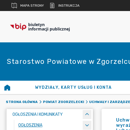
MAPA STRONY
INSTRUKCJA
biuletyn
informacji publicznej
Starostwo Powiatowe w Zgorzelc
WYDZIAŁY, KARTY USŁUG I KONTA
STRONA GŁÓWNA
POWIAT ZGORZELECKI
UCHWAŁY I ZARZĄDZE
OGŁOSZENIA I KOMUNIKATY
Uchwa
wyraż
OGŁOSZENIA