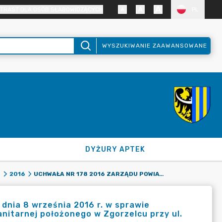
TRAST DLA OSÓB SŁABOWIDZĄCYCH
PL
WYSZUKIWANIE ZAAWANSOWANE
DYŻURY APTEK
UCHWAŁA NR 178 2016 ZARZĄDU POWIATU ZGORZELECKIEGO Z DNIA 8 WRZEŚNIA 2016 R. W SPRAWIE WYRAŻENIA ZGODY NA ODPŁATNE PRZEKAZANIE KANALIZACJI SANITARNEJ POŁOŻONEGO W ZGORZELCU PRZY UL. LUBAŃSKIEJ.
8
2016
dnia 8 września 2016 r. w sprawie
anitarnej położonego w Zgorzelcu przy ul.