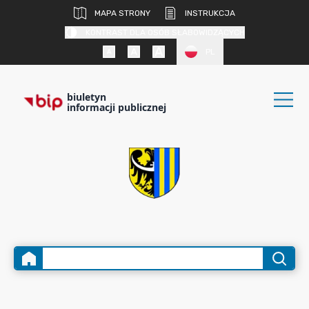
MAPA STRONY
INSTRUKCJA
KONTRAST DLA OSÓB SŁABOWIDZĄCYCH
PL
biuletyn
informacji publicznej