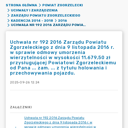
STRONA GŁÓWNA
POWIAT ZGORZELECKI
UCHWAŁY I ZARZĄDZENIA
ZARZĄDU POWIATU ZGORZELECKIEGO
KADENCJA 2014 - 2018
2016
UCHWAŁA NR 192 2016 ZARZĄDU POWIATU ZGORZELECKIEGO Z DNIA 9 LISTOPADA 2016 R. W SPRAWIE ODMOWY UMORZENIA WIERZYTELNOŚCI W WYSOKOŚCI 11.679,50 ZŁ PRZYSŁUGUJĄCEJ POWIATOWI ZGORZELECKIEMU OD PANA ... ZAM. ... Z TYTUŁU HOLOWANIA I PRZECHOWYWANIA POJAZDU.
Uchwała nr 192 2016 Zarządu Powiatu
Zgorzeleckiego z dnia 9 listopada 2016 r.
w sprawie odmowy umorzenia
wierzytelności w wysokości 11.679,50 zł
przysługującej Powiatowi Zgorzeleckiemu
od Pana ... zam. ... z tytułu holowania i
przechowywania pojazdu.
2025-09-26 12:24
ZAŁĄCZNIKI
Uchwała nr 192 2016 Zarządu Powiatu
Zgorzeleckiego z dnia 9 listopada 2016 r. w
sprawie odmowy umorzenia wierzytelności w