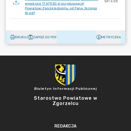
541.6 KB
wysokości 11.679,50 zł przysługującej
Powiatowi Zgorzeleckiemu od Pana Jerzego
Wi.pdf
DRUKUJ
ZAPISZ DO PDF
METRYCZKA
Biuletyn Informacji Publicznej
Starostwo Powiatowe w
Zgorzelcu
REDAKCJA