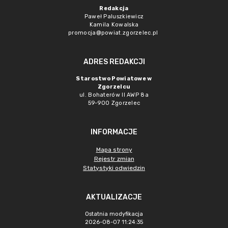
Redakcja
Paweł Paluszkiewicz
Kamila Kowalska
promocja@powiat.zgorzelec.pl
ADRES REDAKCJI
Starostwo Powiatowe w
Zgorzelcu
ul. Bohaterów II AWP 8a
59-900 Zgorzelec
INFORMACJE
Mapa strony
Rejestr zmian
Statystyki odwiedzin
AKTUALIZACJE
Ostatnia modyfikacja
2026-08-07 11:24:35