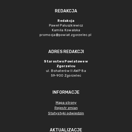
REDAKCJA
Redakcja
Paweł Paluszkiewicz
Kamila Kowalska
promocja@powiat.zgorzelec.pl
ADRES REDAKCJI
Starostwo Powiatowe w
Zgorzelcu
ul. Bohaterów II AWP 8a
59-900 Zgorzelec
INFORMACJE
Mapa strony
Rejestr zmian
Statystyki odwiedzin
AKTUALIZACJE