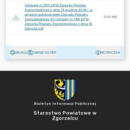
Uchwała nr 207 2016 Zarządu Powiatu
Zgorzeleckiego z dnia 13 grudnia 2016 r. w
sprawie autopoprawki Zarządu Powiatu
17.42 MB
Zgorzeleckiego do Uchwały nr 198 2016
Zarządu Powiatu Zgorzeleckiego z dnia 15
listopad.pdf
DRUKUJ
ZAPISZ DO PDF
METRYCZKA
Biuletyn Informacji Publicznej
Starostwo Powiatowe w
Zgorzelcu