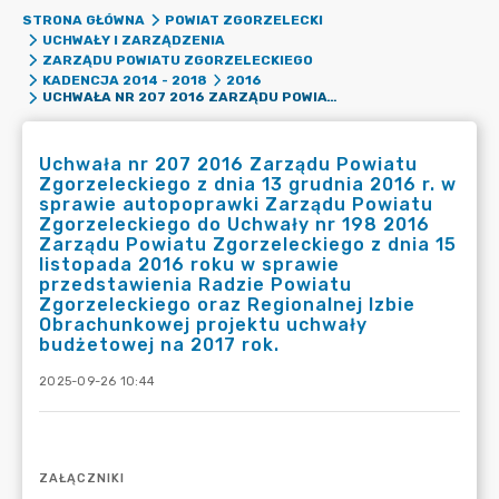
STRONA GŁÓWNA
POWIAT ZGORZELECKI
UCHWAŁY I ZARZĄDZENIA
ZARZĄDU POWIATU ZGORZELECKIEGO
KADENCJA 2014 - 2018
2016
UCHWAŁA NR 207 2016 ZARZĄDU POWIATU ZGORZELECKIEGO Z DNIA 13 GRUDNIA 2016 R. W SPRAWIE AUTOPOPRAWKI ZARZĄDU POWIATU ZGORZELECKIEGO DO UCHWAŁY NR 198 2016 ZARZĄDU POWIATU ZGORZELECKIEGO Z DNIA 15 LISTOPADA 2016 ROKU W SPRAWIE PRZEDSTAWIENIA RADZIE POWIATU ZGORZELECKIEGO ORAZ REGIONALNEJ IZBIE OBRACHUNKOWEJ PROJEKTU UCHWAŁY BUDŻETOWEJ NA 2017 ROK.
Uchwała nr 207 2016 Zarządu Powiatu
Zgorzeleckiego z dnia 13 grudnia 2016 r. w
sprawie autopoprawki Zarządu Powiatu
Zgorzeleckiego do Uchwały nr 198 2016
Zarządu Powiatu Zgorzeleckiego z dnia 15
listopada 2016 roku w sprawie
przedstawienia Radzie Powiatu
Zgorzeleckiego oraz Regionalnej Izbie
Obrachunkowej projektu uchwały
budżetowej na 2017 rok.
2025-09-26 10:44
ZAŁĄCZNIKI