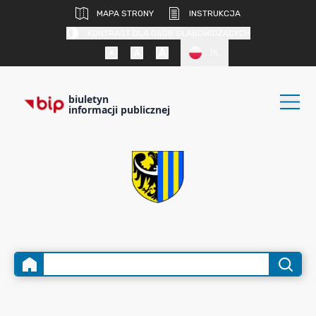
MAPA STRONY
INSTRUKCJA
KONTRAST DLA OSÓB SŁABOWIDZĄCYCH
PL
biuletyn
informacji publicznej