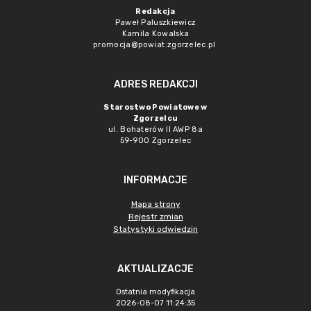
Redakcja
Paweł Paluszkiewicz
Kamila Kowalska
promocja@powiat.zgorzelec.pl
ADRES REDAKCJI
Starostwo Powiatowe w
Zgorzelcu
ul. Bohaterów II AWP 8a
59-900 Zgorzelec
INFORMACJE
Mapa strony
Rejestr zmian
Statystyki odwiedzin
AKTUALIZACJE
Ostatnia modyfikacja
2026-08-07 11:24:35