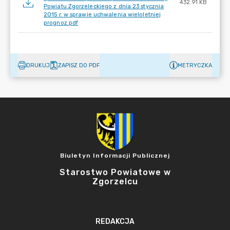
432.91 KB
Powiatu Zgorzeleckiego z dnia 23 stycznia
2015 r. w sprawie uchwalenia wieloletniej
prognoz.pdf
DRUKUJ
ZAPISZ DO PDF
METRYCZKA
Biuletyn Informacji Publicznej
Starostwo Powiatowe w
Zgorzelcu
REDAKCJA