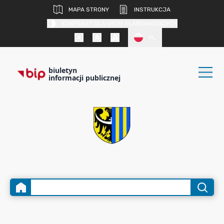
MAPA STRONY
INSTRUKCJA
KONTRAST DLA OSÓB SŁABOWIDZĄCYCH
PL
biuletyn
informacji publicznej