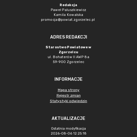
Redakcja
Paweł Paluszkiewicz
Kamila Kowalska
promocja@powiat.zgorzelec.pl
ADRES REDAKCJI
Starostwo Powiatowe w
Zgorzelcu
ul. Bohaterów II AWP 8a
59-900 Zgorzelec
INFORMACJE
Mapa strony
Rejestr zmian
Statystyki odwiedzin
AKTUALIZACJE
Ostatnia modyfikacja
2026-08-06 12:25:18