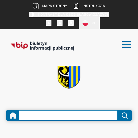
MAPA STRONY
INSTRUKCJA
KONTRAST DLA OSÓB SŁABOWIDZĄCYCH
PL
biuletyn
informacji publicznej