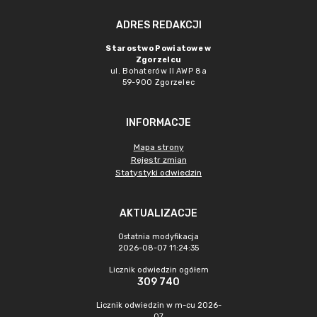
ADRES REDAKCJI
Starostwo Powiatowe w
Zgorzelcu
ul. Bohaterów II AWP 8a
59-900 Zgorzelec
INFORMACJE
Mapa strony
Rejestr zmian
Statystyki odwiedzin
AKTUALIZACJE
Ostatnia modyfikacja
2026-08-07 11:24:35
Licznik odwiedzin ogółem
309 740
Licznik odwiedzin w m-cu 2026-
07