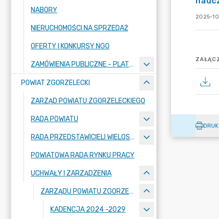
nauc
NABORY
2025-10
NIERUCHOMOŚCI NA SPRZEDAŻ
OFERTY I KONKURSY NGO
ZAŁĄCZ
ZAMÓWIENIA PUBLICZNE - PLATFORMA ZAKUPOWA
POWIAT ZGORZELECKI
ZARZĄD POWIATU ZGORZELECKIEGO
RADA POWIATU
DRUK
RADA PRZEDSTAWICIELI WIELOSPECJALISTYCZNEGO ZESPOŁU OPIEKI ZDROWOTNEJ "BOLESŁAWIEC-ZGORZELEC" SAMODZIELNEGO PUBLICZNEGO ZAKŁADU OPIEKI ZDROWOTNEJ
POWIATOWA RADA RYNKU PRACY
UCHWAŁY I ZARZĄDZENIA
ZARZĄDU POWIATU ZGORZELECKIEGO
KADENCJA 2024 -2029