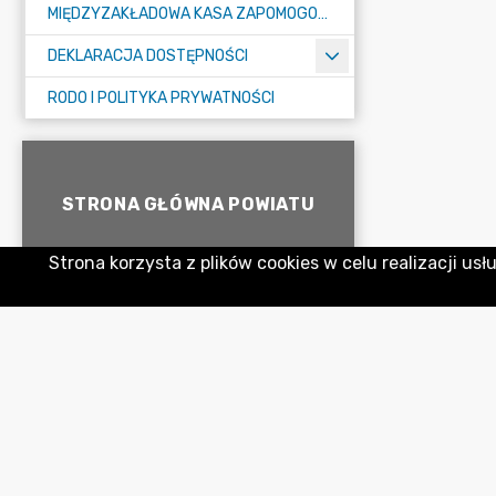
MIĘDZYZAKŁADOWA KASA ZAPOMOGOWO-POŻYCZKOWA
DEKLARACJA DOSTĘPNOŚCI
RODO I POLITYKA PRYWATNOŚCI
STRONA GŁÓWNA POWIATU
Strona korzysta z plików cookies w celu realizacji usł
ELEKTRONICZNE BIURO
OBSŁUGI INTERESANTA
GODZINY PRACY STAROSTWA