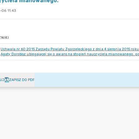
zyciela mianowanego.
-06 11:43
NIKI
Uchwała nr 60 2015 Zarządu Powiatu Zgorzeleckiego z dnia 4 sierpnia 2015 roku
Agaty Dorobisz ubiegającej się o awans na stopień nauczyciela mianowanego..p
UJ
ZAPISZ DO PDF