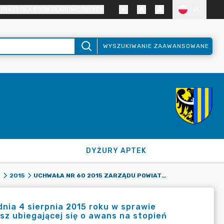
TRAST DLA OSÓB SŁABOWIDZĄCYCH
PL
WYSZUKIWANIE ZAAWANSOWANE
DYŻURY APTEK
UCHWAŁA NR 60 2015 ZARZĄDU POWIATU ZGORZELECKIEGO Z DNIA 4 SIERPNIA 2015 ROKU W SPRAWIE POWOŁANIA KOMISJI EGZAMINACYJNEJ DLA PANI AGATY DOROBISZ UBIEGAJĄCEJ SIĘ O AWANS NA STOPIEŃ NAUCZYCIELA MIANOWANEGO.
8
2015
nia 4 sierpnia 2015 roku w sprawie
sz ubiegającej się o awans na stopień