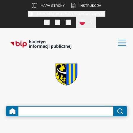
MAPA STRONY
INSTRUKCJA
KONTRAST DLA OSÓB SŁABOWIDZĄCYCH
PL
biuletyn
informacji publicznej