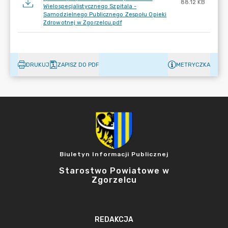
88.12 KB
Wielospecjalistycznego Szpitala -
Samodzielnego Publicznego Zespołu Opieki
Zdrowotnej w Zgorzelcu.pdf
DRUKUJ
ZAPISZ DO PDF
METRYCZKA
Biuletyn Informacji Publicznej
Starostwo Powiatowe w
Zgorzelcu
REDAKCJA