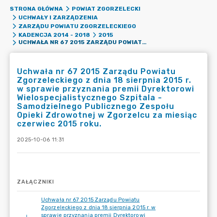
STRONA GŁÓWNA
POWIAT ZGORZELECKI
UCHWAŁY I ZARZĄDZENIA
ZARZĄDU POWIATU ZGORZELECKIEGO
KADENCJA 2014 - 2018
2015
UCHWAŁA NR 67 2015 ZARZĄDU POWIATU ZGORZELECKIEGO Z DNIA 18 SIERPNIA 2015 R. W SPRAWIE PRZYZNANIA PREMII DYREKTOROWI WIELOSPECJALISTYCZNEGO SZPITALA - SAMODZIELNEGO PUBLICZNEGO ZESPOŁU OPIEKI ZDROWOTNEJ W ZGORZELCU ZA MIESIĄC CZERWIEC 2015 ROKU.
Uchwała nr 67 2015 Zarządu Powiatu
Zgorzeleckiego z dnia 18 sierpnia 2015 r.
w sprawie przyznania premii Dyrektorowi
Wielospecjalistycznego Szpitala -
Samodzielnego Publicznego Zespołu
Opieki Zdrowotnej w Zgorzelcu za miesiąc
czerwiec 2015 roku.
2025-10-06 11:31
ZAŁĄCZNIKI
Uchwała nr 67 2015 Zarządu Powiatu
Zgorzeleckiego z dnia 18 sierpnia 2015 r. w
sprawie przyznania premii Dyrektorowi