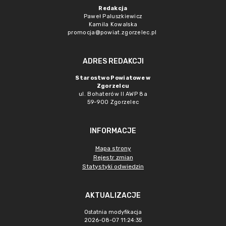
Redakcja
Paweł Paluszkiewicz
Kamila Kowalska
promocja@powiat.zgorzelec.pl
ADRES REDAKCJI
Starostwo Powiatowe w
Zgorzelcu
ul. Bohaterów II AWP 8a
59-900 Zgorzelec
INFORMACJE
Mapa strony
Rejestr zmian
Statystyki odwiedzin
AKTUALIZACJE
Ostatnia modyfikacja
2026-08-07 11:24:35