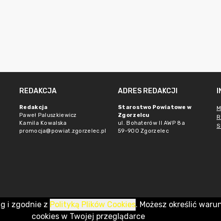
REDAKCJA
ADRES REDAKCJI
Redakcja
Starostwo Powiatowe w
M
Paweł Paluszkiewicz
Zgorzelcu
R
Kamila Kowalska
ul. Bohaterów II AWP 8a
S
promocja@powiat.zgorzelec.pl
59-900 Zgorzelec
ug i zgodnie z
Polityką Plików Cookies
. Możesz określić waru
cookies w Twojej przeglądarce