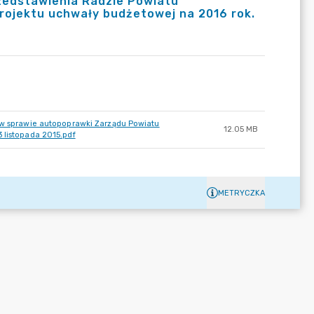
rzedstawienia Radzie Powiatu
rojektu uchwały budżetowej na 2016 rok.
. w sprawie autopoprawki Zarządu Powiatu
12.05 MB
 listopada 2015.pdf
METRYCZKA