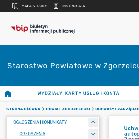
MAPA STRONY
INSTRUKCJA
biuletyn
informacji publicznej
Starostwo Powiatowe w Zgorzelc
WYDZIAŁY, KARTY USŁUG I KONTA
STRONA GŁÓWNA
POWIAT ZGORZELECKI
UCHWAŁY I ZARZĄDZE
OGŁOSZENIA I KOMUNIKATY
Uchwa
auto
OGŁOSZENIA