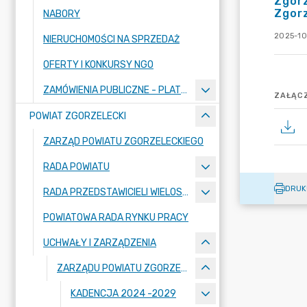
Zgorz
Zgorz
NABORY
2025-10
NIERUCHOMOŚCI NA SPRZEDAŻ
OFERTY I KONKURSY NGO
ZAMÓWIENIA PUBLICZNE - PLATFORMA ZAKUPOWA
ZAŁĄCZ
POWIAT ZGORZELECKI
ZARZĄD POWIATU ZGORZELECKIEGO
RADA POWIATU
DRUK
RADA PRZEDSTAWICIELI WIELOSPECJALISTYCZNEGO ZESPOŁU OPIEKI ZDROWOTNEJ "BOLESŁAWIEC-ZGORZELEC" SAMODZIELNEGO PUBLICZNEGO ZAKŁADU OPIEKI ZDROWOTNEJ
POWIATOWA RADA RYNKU PRACY
UCHWAŁY I ZARZĄDZENIA
ZARZĄDU POWIATU ZGORZELECKIEGO
KADENCJA 2024 -2029