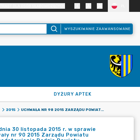
TRAST DLA OSÓB SŁABOWIDZĄCYCH
PL
WYSZUKIWANIE ZAAWANSOWANE
DYŻURY APTEK
UCHWAŁA NR 98 2015 ZARZĄDU POWIATU ZGORZELECKIEGO Z DNIA 30 LISTOPADA 2015 R. W SPRAWIE AUTOPOPRAWKI ZARZĄDU POWIATU ZGORZELECKIEGO DO UCHWAŁY NR 90 2015 ZARZĄDU POWIATU ZGORZELECKIEGO Z DNIA 13 LISTOPADA 2015 R. W SPRAWIE PRZEDSTAWIENIA RADZIE POWIATU ZGORZELECKIEGO ORAZ REGIONALNEJ IZBIE OBRACHUNKOWEJ PROJEKTU UCHWAŁY BUDŻETOWEJ NA 2016 ROK.
8
2015
nia 30 listopada 2015 r. w sprawie
ały nr 90 2015 Zarządu Powiatu