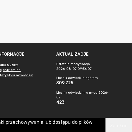
INFORMACJE
AKTUALIZACJE
Ostatnia modyfikacja
apa strony
2026-08-07 09:56:07
ejestr zmian
tatystyki odwiedzin
Licznik odwiedzin ogółem
309 725
Licznik odwiedzin w m-cu 2026-
07
423
nki przechowywania lub dostępu do plików
Zamknij