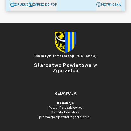
DRUKUJ
ZAPISZ DO PDF
METRYCZKA
Biuletyn Informacji Publicznej
Starostwo Powiatowe w
Zgorzelcu
REDAKCJA
Redakcja
Paweł Paluszkiewicz
Kamila Kowalska
promocja@powiat.zgorzelec.pl