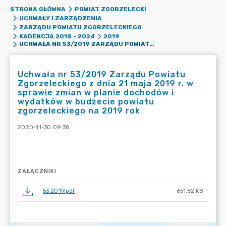
STRONA GŁÓWNA
POWIAT ZGORZELECKI
UCHWAŁY I ZARZĄDZENIA
ZARZĄDU POWIATU ZGORZELECKIEGO
KADENCJA 2018 - 2024
2019
UCHWAŁA NR 53/2019 ZARZĄDU POWIATU ZGORZELECKIEGO Z DNIA 21 MAJA 2019 R. W SPRAWIE ZMIAN W PLANIE DOCHODÓW I WYDATKÓW W BUDŻECIE POWIATU ZGORZELECKIEGO NA 2019 ROK
Uchwała nr 53/2019 Zarządu Powiatu
Zgorzeleckiego z dnia 21 maja 2019 r. w
sprawie zmian w planie dochodów i
wydatków w budżecie powiatu
zgorzeleckiego na 2019 rok
2020-11-30 09:38
ZAŁĄCZNIKI
53.2019.pdf
651.62 KB