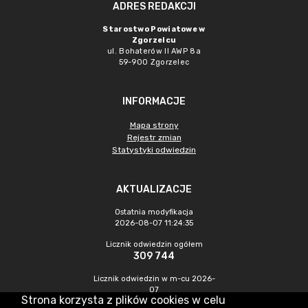
ADRES REDAKCJI
Starostwo Powiatowe w
Zgorzelcu
ul. Bohaterów II AWP 8a
59-900 Zgorzelec
INFORMACJE
Mapa strony
Rejestr zmian
Statystyki odwiedzin
AKTUALIZACJE
Ostatnia modyfikacja
2026-08-07 11:24:35
Licznik odwiedzin ogółem
309 744
Licznik odwiedzin w m-cu 2026-
07
Strona korzysta z plików cookies w celu
442