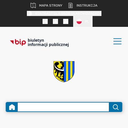
MAPA STRONY
INSTRUKCJA
KONTRAST DLA OSÓB SŁABOWIDZĄCYCH
PL
biuletyn
informacji publicznej