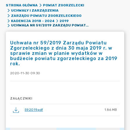
STRONA GŁÓWNA
POWIAT ZGORZELECKI
UCHWAŁY I ZARZĄDZENIA
ZARZĄDU POWIATU ZGORZELECKIEGO
KADENCJA 2018 - 2024
2019
UCHWAŁA NR 59/2019 ZARZĄDU POWIATU ZGORZELECKIEGO Z DNIA 30 MAJA 2019 R. W SPRAWIE ZMIAN W PLANIE WYDATKÓW W BUDŻECIE POWIATU ZGORZELECKIEGO ZA 2019 ROK.
Uchwała nr 59/2019 Zarządu Powiatu
Zgorzeleckiego z dnia 30 maja 2019 r. w
sprawie zmian w planie wydatków w
budżecie powiatu zgorzeleckiego za 2019
rok.
2020-11-30 09:30
ZAŁĄCZNIKI
59.2019.pdf
1.86 MB