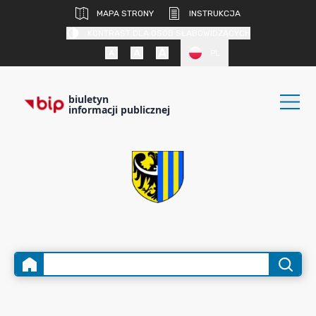
MAPA STRONY
INSTRUKCJA
KONTRAST DLA OSÓB SŁABOWIDZĄCYCH
PL
biuletyn
informacji publicznej