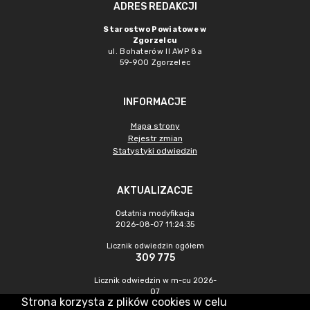
ADRES REDAKCJI
Starostwo Powiatowe w
Zgorzelcu
ul. Bohaterów II AWP 8a
59-900 Zgorzelec
INFORMACJE
Mapa strony
Rejestr zmian
Statystyki odwiedzin
AKTUALIZACJE
Ostatnia modyfikacja
2026-08-07 11:24:35
Licznik odwiedzin ogółem
309 775
Licznik odwiedzin w m-cu 2026-
07
Strona korzysta z plików cookies w celu
473