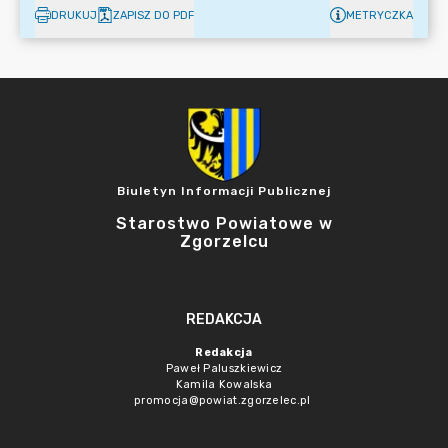
DRUKUJ
ZAPISZ DO PDF
METRYCZKA
Biuletyn Informacji Publicznej
Starostwo Powiatowe w
Zgorzelcu
REDAKCJA
Redakcja
Paweł Paluszkiewicz
Kamila Kowalska
promocja@powiat.zgorzelec.pl