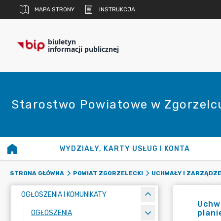
MAPA STRONY
INSTRUKCJA
biuletyn
informacji publicznej
Starostwo Powiatowe w Zgorzelc
WYDZIAŁY, KARTY USŁUG I KONTA
STRONA GŁÓWNA
POWIAT ZGORZELECKI
UCHWAŁY I ZARZĄDZE
OGŁOSZENIA I KOMUNIKATY
Uchwa
plani
OGŁOSZENIA