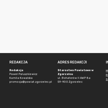
REDAKCJA
ADRES REDAKCJI
Redakcja
Starostwo Powiatowe w
M
Paweł Paluszkiewicz
Zgorzelcu
R
Kamila Kowalska
ul. Bohaterów II AWP 8a
S
promocja@powiat.zgorzelec.pl
59-900 Zgorzelec