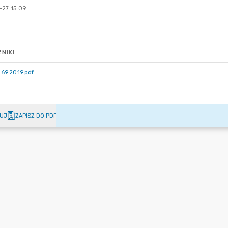
-27 15:09
NIKI
69.2019.pdf
UJ
ZAPISZ DO PDF