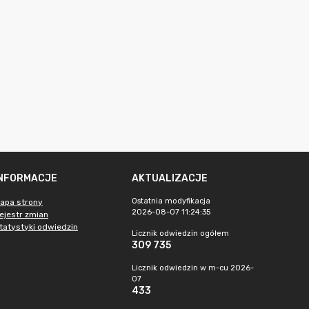
INFORMACJE
AKTUALIZACJE
Ostatnia modyfikacja
apa strony
2026-08-07 11:24:35
ejestr zmian
tatystyki odwiedzin
Licznik odwiedzin ogółem
309 735
Licznik odwiedzin w m-cu 2026-
07
433