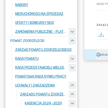
2020-11
NABORY
NIERUCHOMOŚCI NA SPRZEDAŻ
OFERTY I KONKURSY NGO
ZAŁĄCZ
ZAMÓWIENIA PUBLICZNE - PLATFORMA ZAKUPOWA
POWIAT ZGORZELECKI
ZARZĄD POWIATU ZGORZELECKIEGO
DRUK
RADA POWIATU
RADA PRZEDSTAWICIELI WIELOSPECJALISTYCZNEGO ZESPOŁU OPIEKI ZDROWOTNEJ "BOLESŁAWIEC-ZGORZELEC" SAMODZIELNEGO PUBLICZNEGO ZAKŁADU OPIEKI ZDROWOTNEJ
POWIATOWA RADA RYNKU PRACY
UCHWAŁY I ZARZĄDZENIA
ZARZĄDU POWIATU ZGORZELECKIEGO
KADENCJA 2024 -2029