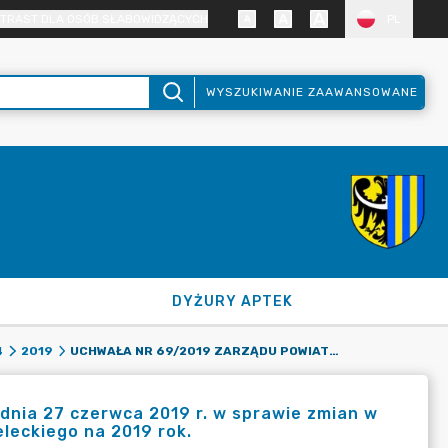
TRAST DLA OSÓB SŁABOWIDZĄCYCH
PL
WYSZUKIWANIE ZAAWANSOWANE
DYŻURY APTEK
UCHWAŁA NR 69/2019 ZARZĄDU POWIATU ZGORZELECKIEGO Z DNIA 27 CZERWCA 2019 R. W SPRAWIE ZMIAN W PLANIE DOCHODÓW I WYDATKÓW W BUDŻECIE POWIATU ZGORZELECKIEGO NA 2019 ROK.
4
2019
dnia 27 czerwca 2019 r. w sprawie zmian w
leckiego na 2019 rok.