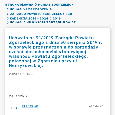
STRONA GŁÓWNA
POWIAT ZGORZELECKI
UCHWAŁY I ZARZĄDZENIA
ZARZĄDU POWIATU ZGORZELECKIEGO
KADENCJA 2018 - 2024
2019
UCHWAŁA NR 91/2019 ZARZĄDU POWIATU ZGORZELECKIEGO Z DNIA 30 SIERPNIA 2019 R. W SPRAWIE PRZEZNACZENIA DO SPRZEDAŻY CZĘŚCI NIERUCHOMOŚCI STANOWIĄCEJ WŁASNOŚĆ POWIATU ZGORZELECKIEGO, POŁOŻONEJ W ZGORZELCU PRZY UL. HENRYKOWSKIEJ.
Uchwała nr 91/2019 Zarządu Powiatu
Zgorzeleckiego z dnia 30 sierpnia 2019 r.
w sprawie przeznaczenia do sprzedaży
części nieruchomości stanowiącej
własność Powiatu Zgorzeleckiego,
położonej w Zgorzelcu przy ul.
Henrykowskiej.
2020-11-27 13:57
ZAŁĄCZNIKI
91.2019.pdf
678.44 KB