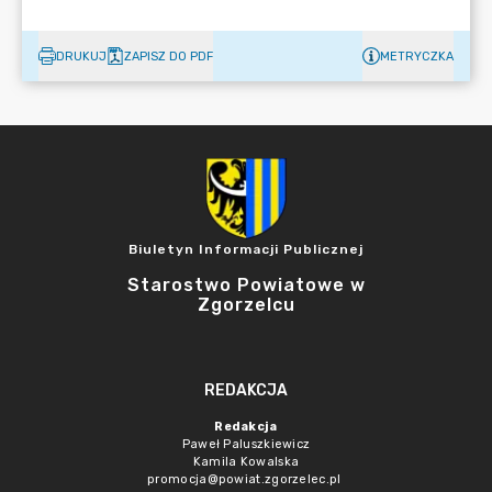
DRUKUJ
ZAPISZ DO PDF
METRYCZKA
Biuletyn Informacji Publicznej
Starostwo Powiatowe w
Zgorzelcu
REDAKCJA
Redakcja
Paweł Paluszkiewicz
Kamila Kowalska
promocja@powiat.zgorzelec.pl