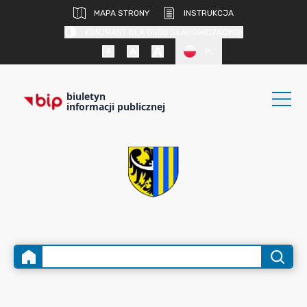
MAPA STRONY
INSTRUKCJA
KONTRAST DLA OSÓB SŁABOWIDZĄCYCH
PL
biuletyn
informacji publicznej