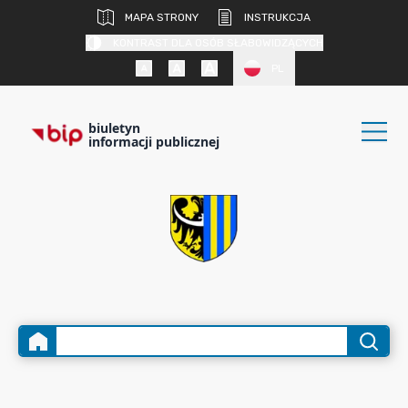
MAPA STRONY
INSTRUKCJA
KONTRAST DLA OSÓB SŁABOWIDZĄCYCH
PL
biuletyn
informacji publicznej