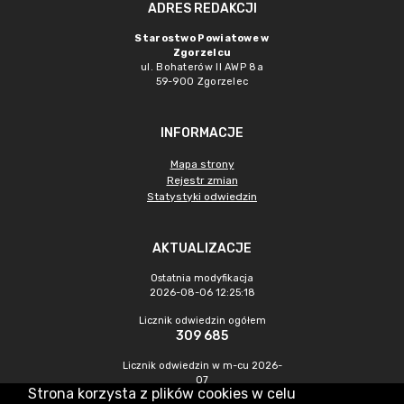
ADRES REDAKCJI
Starostwo Powiatowe w
Zgorzelcu
ul. Bohaterów II AWP 8a
59-900 Zgorzelec
INFORMACJE
Mapa strony
Rejestr zmian
Statystyki odwiedzin
AKTUALIZACJE
Ostatnia modyfikacja
2026-08-06 12:25:18
Licznik odwiedzin ogółem
309 685
Licznik odwiedzin w m-cu 2026-
07
Strona korzysta z plików cookies w celu
383