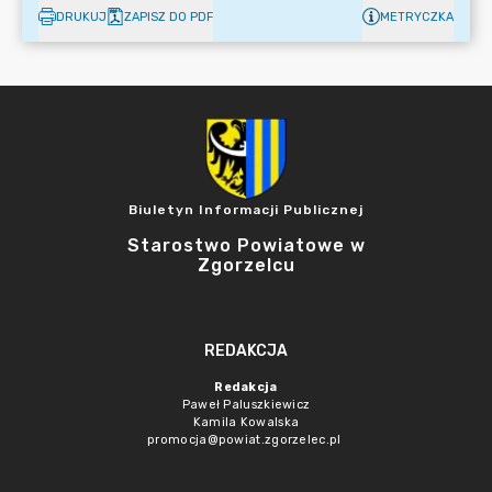
DRUKUJ
ZAPISZ DO PDF
METRYCZKA
Biuletyn Informacji Publicznej
Starostwo Powiatowe w
Zgorzelcu
REDAKCJA
Redakcja
Paweł Paluszkiewicz
Kamila Kowalska
promocja@powiat.zgorzelec.pl