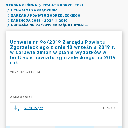
STRONA GŁÓWNA
POWIAT ZGORZELECKI
UCHWAŁY I ZARZĄDZENIA
ZARZĄDU POWIATU ZGORZELECKIEGO
KADENCJA 2018 - 2024
2019
UCHWAŁA NR 96/2019 ZARZĄDU POWIATU ZGORZELECKIEGO Z DNIA 10 WRZEŚNIA 2019 R. W SPRAWIE ZMIAN W PLANIE WYDATKÓW W BUDŻECIE POWIATU ZGORZELECKIEGO NA 2019 ROK.
Uchwała nr 96/2019 Zarządu Powiatu
Zgorzeleckiego z dnia 10 września 2019 r.
w sprawie zmian w planie wydatków w
budżecie powiatu zgorzeleckiego na 2019
rok.
2023-08-30 08:14
ZAŁĄCZNIKI
96.2019.pdf
179.5 KB