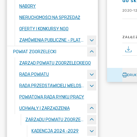
do sk
NABORY
2020-12
NIERUCHOMOŚCI NA SPRZEDAŻ
OFERTY I KONKURSY NGO
ZAŁĄCZ
ZAMÓWIENIA PUBLICZNE - PLATFORMA ZAKUPOWA
POWIAT ZGORZELECKI
ZARZĄD POWIATU ZGORZELECKIEGO
RADA POWIATU
DRUK
RADA PRZEDSTAWICIELI WIELOSPECJALISTYCZNEGO ZESPOŁU OPIEKI ZDROWOTNEJ "BOLESŁAWIEC-ZGORZELEC" SAMODZIELNEGO PUBLICZNEGO ZAKŁADU OPIEKI ZDROWOTNEJ
POWIATOWA RADA RYNKU PRACY
UCHWAŁY I ZARZĄDZENIA
ZARZĄDU POWIATU ZGORZELECKIEGO
KADENCJA 2024 -2029