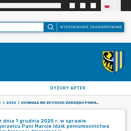
TRAST DLA OSÓB SŁABOWIDZĄCYCH
PL
WYSZUKIWANIE ZAAWANSOWANE
DYŻURY APTEK
UCHWAŁA NR 257/2020 ZARZĄDU POWIATU ZGORZELECKIEGO Z DNIA 1 GRUDNIA 2020 R. W SPRAWIE UDZIELENIA DYREKTOROWI POWIATOWEGO URZĘDU PRACY W ZGORZELCU PANI MARCIE IDZIK PEŁNOMOCNICTWA DO SKŁADANIA OŚWIADCZEŃ WOLI ZWIĄZANYCH Z PROWADZENIEM BIEŻĄCEJ DZIAŁALNOŚCI
4
2020
dnia 1 grudnia 2020 r. w sprawie
orzelcu Pani Marcie Idzik pełnomocnictwa