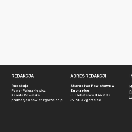
REDAKCJA
ADRES REDAKCJI
Redakcja
Starostwo Powiatowe w
M
Paweł Paluszkiewicz
Zgorzelcu
R
Kamila Kowalska
ul. Bohaterów II AWP 8a
S
promocja@powiat.zgorzelec.pl
59-900 Zgorzelec