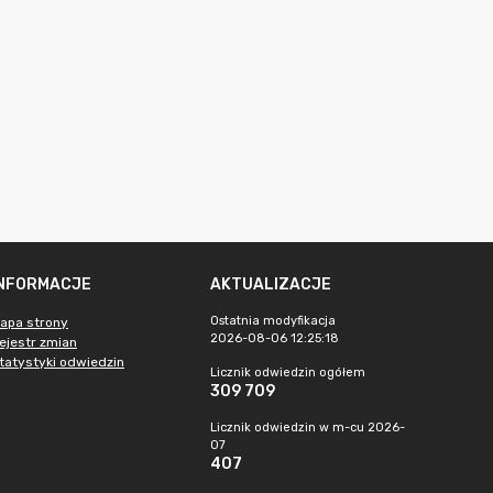
INFORMACJE
AKTUALIZACJE
Ostatnia modyfikacja
apa strony
2026-08-06 12:25:18
ejestr zmian
tatystyki odwiedzin
Licznik odwiedzin ogółem
309 709
Licznik odwiedzin w m-cu 2026-
07
407