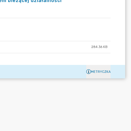
m bieżącej działalności
284.36 KB
METRYCZKA