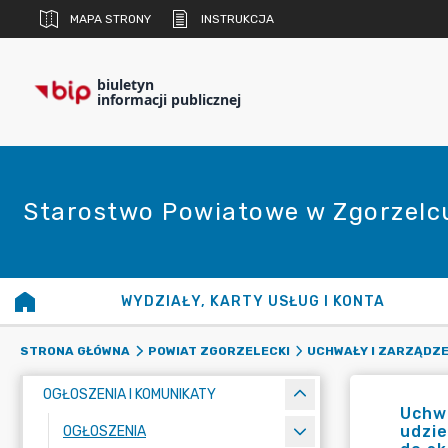
MAPA STRONY
INSTRUKCJA
biuletyn
informacji publicznej
Starostwo Powiatowe w Zgorzelc
WYDZIAŁY, KARTY USŁUG I KONTA
STRONA GŁÓWNA
POWIAT ZGORZELECKI
UCHWAŁY I ZARZĄDZE
OGŁOSZENIA I KOMUNIKATY
Uchwa
udzie
OGŁOSZENIA