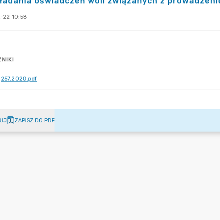
ładania oświadczeń woli związanych z prowadzenie
-22 10:58
NIKI
257.2020.pdf
UJ
ZAPISZ DO PDF