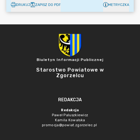
DRUKUJ
ZAPISZ DO PDF
METRYCZKA
Biuletyn Informacji Publicznej
Starostwo Powiatowe w
Zgorzelcu
REDAKCJA
Redakcja
Paweł Paluszkiewicz
Kamila Kowalska
promocja@powiat.zgorzelec.pl