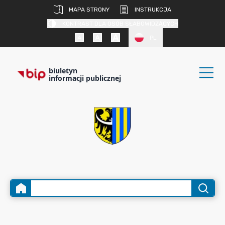
MAPA STRONY
INSTRUKCJA
KONTRAST DLA OSÓB SŁABOWIDZĄCYCH
PL
biuletyn
informacji publicznej