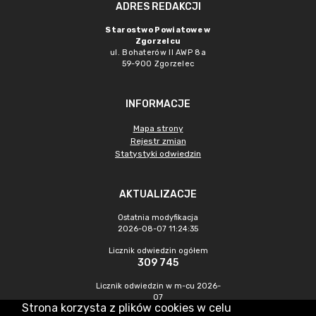
ADRES REDAKCJI
Starostwo Powiatowe w
Zgorzelcu
ul. Bohaterów II AWP 8a
59-900 Zgorzelec
INFORMACJE
Mapa strony
Rejestr zmian
Statystyki odwiedzin
AKTUALIZACJE
Ostatnia modyfikacja
2026-08-07 11:24:35
Licznik odwiedzin ogółem
309 745
Licznik odwiedzin w m-cu 2026-
07
Strona korzysta z plików cookies w celu
443