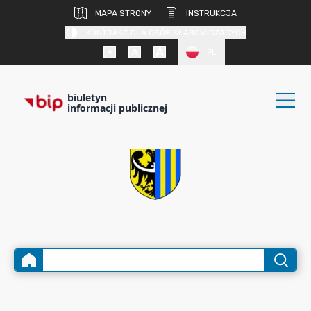
MAPA STRONY
INSTRUKCJA
KONTRAST DLA OSÓB SŁABOWIDZĄCYCH
PL
biuletyn
informacji publicznej