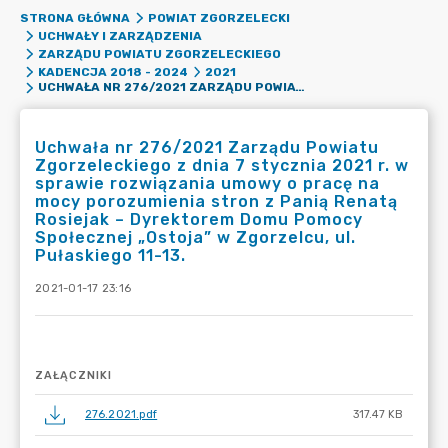
STRONA GŁÓWNA
POWIAT ZGORZELECKI
UCHWAŁY I ZARZĄDZENIA
ZARZĄDU POWIATU ZGORZELECKIEGO
KADENCJA 2018 - 2024
2021
UCHWAŁA NR 276/2021 ZARZĄDU POWIATU ZGORZELECKIEGO Z DNIA 7 STYCZNIA 2021 R. W SPRAWIE ROZWIĄZANIA UMOWY O PRACĘ NA MOCY POROZUMIENIA STRON Z PANIĄ RENATĄ ROSIEJAK – DYREKTOREM DOMU POMOCY SPOŁECZNEJ „OSTOJA” W ZGORZELCU, UL. PUŁASKIEGO 11-13.
Uchwała nr 276/2021 Zarządu Powiatu
Zgorzeleckiego z dnia 7 stycznia 2021 r. w
sprawie rozwiązania umowy o pracę na
mocy porozumienia stron z Panią Renatą
Rosiejak – Dyrektorem Domu Pomocy
Społecznej „Ostoja” w Zgorzelcu, ul.
Pułaskiego 11-13.
2021-01-17 23:16
ZAŁĄCZNIKI
276.2021.pdf
317.47 KB