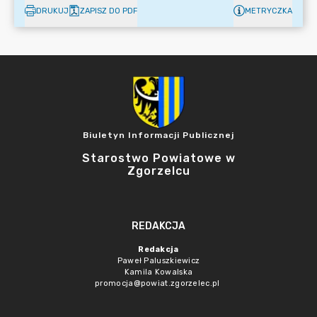
DRUKUJ
ZAPISZ DO PDF
METRYCZKA
Biuletyn Informacji Publicznej
Starostwo Powiatowe w
Zgorzelcu
REDAKCJA
Redakcja
Paweł Paluszkiewicz
Kamila Kowalska
promocja@powiat.zgorzelec.pl