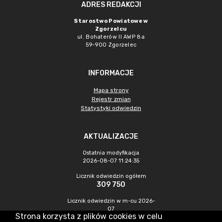
ADRES REDAKCJI
Starostwo Powiatowe w
Zgorzelcu
ul. Bohaterów II AWP 8a
59-900 Zgorzelec
INFORMACJE
Mapa strony
Rejestr zmian
Statystyki odwiedzin
AKTUALIZACJE
Ostatnia modyfikacja
2026-08-07 11:24:35
Licznik odwiedzin ogółem
309 750
Licznik odwiedzin w m-cu 2026-
07
Strona korzysta z plików cookies w celu
448