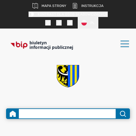
MAPA STRONY
INSTRUKCJA
KONTRAST DLA OSÓB SŁABOWIDZĄCYCH
PL
biuletyn
informacji publicznej