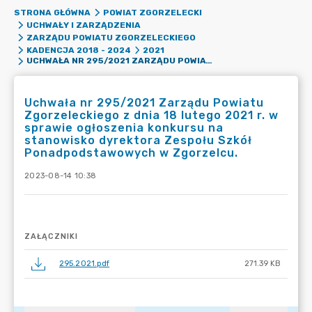
STRONA GŁÓWNA
POWIAT ZGORZELECKI
UCHWAŁY I ZARZĄDZENIA
ZARZĄDU POWIATU ZGORZELECKIEGO
KADENCJA 2018 - 2024
2021
UCHWAŁA NR 295/2021 ZARZĄDU POWIATU ZGORZELECKIEGO Z DNIA 18 LUTEGO 2021 R. W SPRAWIE OGŁOSZENIA KONKURSU NA STANOWISKO DYREKTORA ZESPOŁU SZKÓŁ PONADPODSTAWOWYCH W ZGORZELCU.
Uchwała nr 295/2021 Zarządu Powiatu
Zgorzeleckiego z dnia 18 lutego 2021 r. w
sprawie ogłoszenia konkursu na
stanowisko dyrektora Zespołu Szkół
Ponadpodstawowych w Zgorzelcu.
2023-08-14 10:38
ZAŁĄCZNIKI
295.2021.pdf
271.39 KB