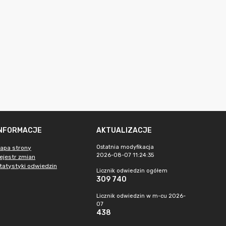
INFORMACJE
AKTUALIZACJE
Ostatnia modyfikacja
apa strony
2026-08-07 11:24:35
ejestr zmian
tatystyki odwiedzin
Licznik odwiedzin ogółem
309 740
Licznik odwiedzin w m-cu 2026-
07
438