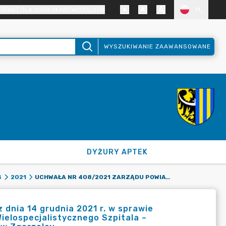
TRAST DLA OSÓB SŁABOWIDZĄCYCH
PL
WYSZUKIWANIE ZAAWANSOWANE
DYŻURY APTEK
UCHWAŁA NR 408/2021 ZARZĄDU POWIATU ZGORZELECKIEGO Z DNIA 14 GRUDNIA 2021 R. W SPRAWIE PRZYZNANIA NAGRODY ROCZNEJ ZA ROK 2019 DLA DYREKTORA WIELOSPECJALISTYCZNEGO SZPITALA – SAMODZIELNEGO PUBLICZNEGO ZESPOŁU OPIEKI ZDROWOTNEJ W ZGORZELCU.
4
2021
dnia 14 grudnia 2021 r. w sprawie
ielospecjalistycznego Szpitala –