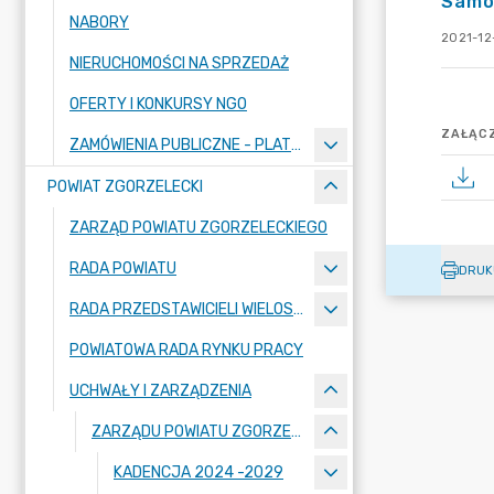
Samod
NABORY
2021-12-
NIERUCHOMOŚCI NA SPRZEDAŻ
OFERTY I KONKURSY NGO
ZAŁĄCZ
ZAMÓWIENIA PUBLICZNE - PLATFORMA ZAKUPOWA
POWIAT ZGORZELECKI
ZARZĄD POWIATU ZGORZELECKIEGO
RADA POWIATU
DRUK
RADA PRZEDSTAWICIELI WIELOSPECJALISTYCZNEGO ZESPOŁU OPIEKI ZDROWOTNEJ "BOLESŁAWIEC-ZGORZELEC" SAMODZIELNEGO PUBLICZNEGO ZAKŁADU OPIEKI ZDROWOTNEJ
POWIATOWA RADA RYNKU PRACY
UCHWAŁY I ZARZĄDZENIA
ZARZĄDU POWIATU ZGORZELECKIEGO
KADENCJA 2024 -2029