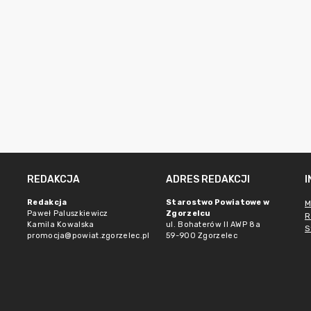
REDAKCJA
ADRES REDAKCJI
Redakcja
Starostwo Powiatowe w
M
Paweł Paluszkiewicz
Zgorzelcu
R
Kamila Kowalska
ul. Bohaterów II AWP 8a
S
promocja@powiat.zgorzelec.pl
59-900 Zgorzelec