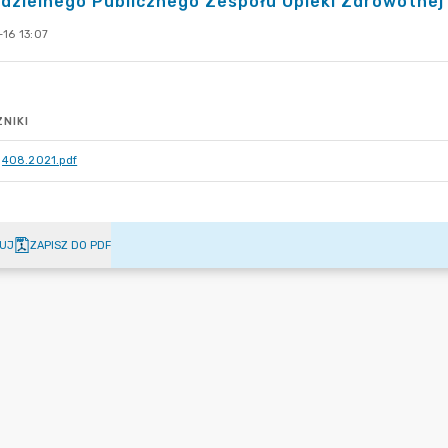
zielnego Publicznego Zespołu Opieki Zdrowotnej 
16 13:07
NIKI
408.2021.pdf
UJ
ZAPISZ DO PDF