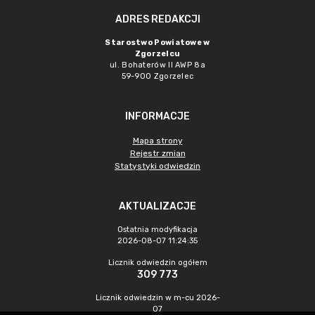
ADRES REDAKCJI
Starostwo Powiatowe w
Zgorzelcu
ul. Bohaterów II AWP 8a
59-900 Zgorzelec
INFORMACJE
Mapa strony
Rejestr zmian
Statystyki odwiedzin
AKTUALIZACJE
Ostatnia modyfikacja
2026-08-07 11:24:35
Licznik odwiedzin ogółem
309 773
Licznik odwiedzin w m-cu 2026-
07