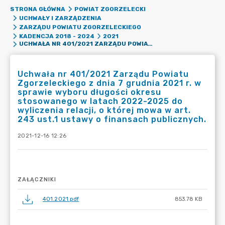
STRONA GŁÓWNA
POWIAT ZGORZELECKI
UCHWAŁY I ZARZĄDZENIA
ZARZĄDU POWIATU ZGORZELECKIEGO
KADENCJA 2018 - 2024
2021
UCHWAŁA NR 401/2021 ZARZĄDU POWIATU ZGORZELECKIEGO Z DNIA 7 GRUDNIA 2021 R. W SPRAWIE WYBORU DŁUGOŚCI OKRESU STOSOWANEGO W LATACH 2022-2025 DO WYLICZENIA RELACJI, O KTÓREJ MOWA W ART. 243 UST.1 USTAWY O FINANSACH PUBLICZNYCH.
Uchwała nr 401/2021 Zarządu Powiatu
Zgorzeleckiego z dnia 7 grudnia 2021 r. w
sprawie wyboru długości okresu
stosowanego w latach 2022-2025 do
wyliczenia relacji, o której mowa w art.
243 ust.1 ustawy o finansach publicznych.
2021-12-16 12:26
ZAŁĄCZNIKI
401.2021.pdf
853.78 KB