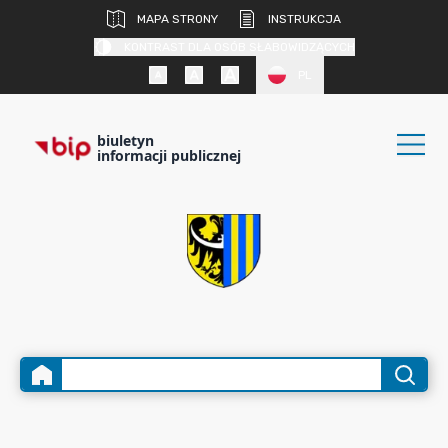
MAPA STRONY
INSTRUKCJA
KONTRAST DLA OSÓB SŁABOWIDZĄCYCH
PL
biuletyn
informacji publicznej