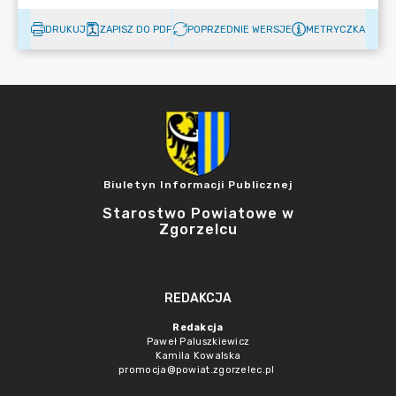
DRUKUJ
ZAPISZ DO PDF
POPRZEDNIE WERSJE
METRYCZKA
Biuletyn Informacji Publicznej
Starostwo Powiatowe w
Zgorzelcu
REDAKCJA
Redakcja
Paweł Paluszkiewicz
Kamila Kowalska
promocja@powiat.zgorzelec.pl