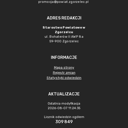
promocja@powiat.zgorzelec.pl
ADRES REDAKCJI
Starostwo Powiatowe w
Zgorzelcu
ul. Bohaterów II AWP 8a
59-900 Zgorzelec
INFORMACJE
Mapa strony
Rejestr zmian
Statystyki odwiedzin
AKTUALIZACJE
Ostatnia modyfikacja
2026-08-07 11:24:35
Licznik odwiedzin ogółem
309 849