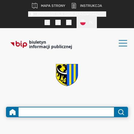
MAPA STRONY
INSTRUKCJA
KONTRAST DLA OSÓB SŁABOWIDZĄCYCH
PL
biuletyn
informacji publicznej