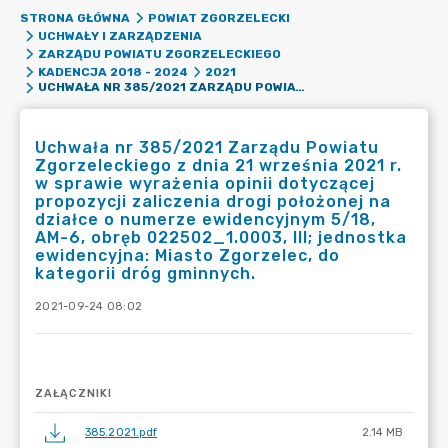
STRONA GŁÓWNA
POWIAT ZGORZELECKI
UCHWAŁY I ZARZĄDZENIA
ZARZĄDU POWIATU ZGORZELECKIEGO
KADENCJA 2018 - 2024
2021
UCHWAŁA NR 385/2021 ZARZĄDU POWIATU ZGORZELECKIEGO Z DNIA 21 WRZEŚNIA 2021 R. W SPRAWIE WYRAŻENIA OPINII DOTYCZĄCEJ PROPOZYCJI ZALICZENIA DROGI POŁOŻONEJ NA DZIAŁCE O NUMERZE EWIDENCYJNYM 5/18, AM-6, OBRĘB 022502_1.0003, III; JEDNOSTKA EWIDENCYJNA: MIASTO ZGORZELEC, DO KATEGORII DRÓG GMINNYCH.
Uchwała nr 385/2021 Zarządu Powiatu
Zgorzeleckiego z dnia 21 września 2021 r.
w sprawie wyrażenia opinii dotyczącej
propozycji zaliczenia drogi położonej na
działce o numerze ewidencyjnym 5/18,
AM-6, obręb 022502_1.0003, III; jednostka
ewidencyjna: Miasto Zgorzelec, do
kategorii dróg gminnych.
2021-09-24 08:02
ZAŁĄCZNIKI
385.2021.pdf
2.14 MB